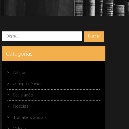
Categorias
Artigos
Jurisprudências
Legislação
Notícias
Trabalhos Sociais
Vídeos