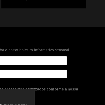
DÉBITOS FEDERAIS: ANÁLISE DOS NOVOS
CRITÉRIOS
eba o nosso boletim informativo semanal
o protegidos e utilizados conforme a nossa