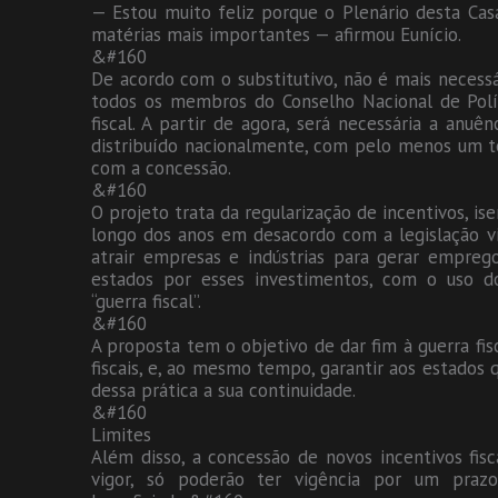
— Estou muito feliz porque o Plenário desta Ca
matérias mais importantes — afirmou Eunício.
&#160
De acordo com o substitutivo, não é mais neces
todos os membros do Conselho Nacional de Polít
fiscal. A partir de agora, será necessária a anuê
distribuído nacionalmente, com pelo menos um t
com a concessão.
&#160
O projeto trata da regularização de incentivos, is
longo dos anos em desacordo com a legislação vi
atrair empresas e indústrias para gerar empre
estados por esses investimentos, com o uso d
“guerra fiscal”.
&#160
A proposta tem o objetivo de dar fim à guerra fisc
fiscais, e, ao mesmo tempo, garantir aos estado
dessa prática a sua continuidade.
&#160
Limites
Além disso, a concessão de novos incentivos fi
vigor, só poderão ter vigência por um praz