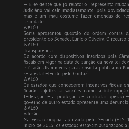
— É evidente que [o relatório] representa mudan
Judiciário vai cair imediatamente, pela obviedad
mas é um mau costume fazer emendas de re
seriedade.
&#160
Serra apresentou questão de ordem contra es
presidente do Senado, Eunício Oliveira. O recurso
&#160
Transparência
De acordo com dispositivos inseridos pela Câm
fiscais em vigor na data de sanção da nova lei de
e ficarão disponíveis para consulta pública no Po
será estabelecido pelo Confaz).
&#160
Os estados que concederem incentivos fiscais e
ficarão sujeitos a sanções como a interrupção
federação e a proibição de contratar operações
governo de outro estado apresente uma denúncia q
&#160
Adesão
Na versão original aprovada pelo Senado (PLS 1
início de 2015, os estados estavam autorizados a