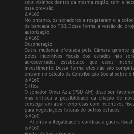
seus vizinhos dentro da mesma região, sem a nec
essa previsão.
&#160
No entanto, os senadores a resgataram e a coloc
da bancada do PSB. Dessa forma, a versão do proj
autorização.
&#160
Desoneração
Outra mudança efetuada pela Câmara garante qu
pelos incentivos fiscais dos estados não se
acrescentados estabelece que esses incen
investimento. Dessa forma, eles não são computa
entram no cálculo da Contribuição Social sobre o 
&#160
Crítica
O senador Omar Aziz (PSD-AM) disse ser favorável
mas criticou a possibilidade da criação de nov
conseguiram atrair empresas com incentivos fis
para negociações futuras de outros estados.
&#160
— Aí entra a ilegalidade e continua a guerra fiscal
&#160
Fonte: Agência Senado