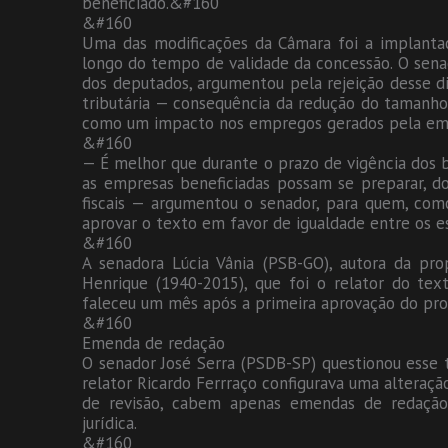
beneficiado.&#160
&#160
Uma das modificações da Câmara foi a implanta
longo do tempo de validade da concessão. O senad
dos deputados, argumentou pela rejeição desse di
tributária — consequência da redução do tamanho 
como um impacto nos empregos gerados pela empr
&#160
— É melhor que durante o prazo de vigência dos b
as empresas beneficiadas possam se preparar, do 
fiscais — argumentou o senador, para quem, co
aprovar o texto em favor de igualdade entre os e
&#160
A senadora Lúcia Vânia (PSB-GO), autora da pro
Henrique (1940-2015), que foi o relator do tex
faleceu um mês após a primeira aprovação do pro
&#160
Emenda de redação
O senador José Serra (PSDB-SP) questionou esse t
relator Ricardo Ferrraço configurava uma alteraç
de revisão, cabem apenas emendas de redação.
jurídica.
&#160