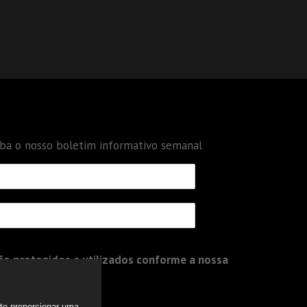
eba o nosso boletim informativo semanal
o protegidos e utilizados conforme a nossa
a te proporcionar uma