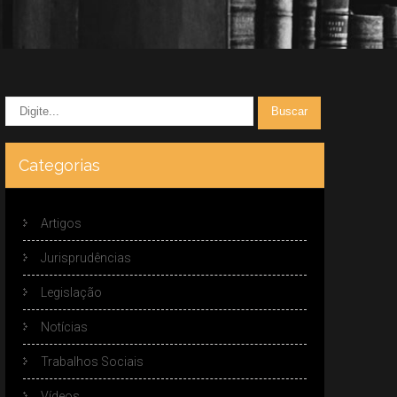
Categorias
Artigos
Jurisprudências
Legislação
Notícias
Trabalhos Sociais
Vídeos