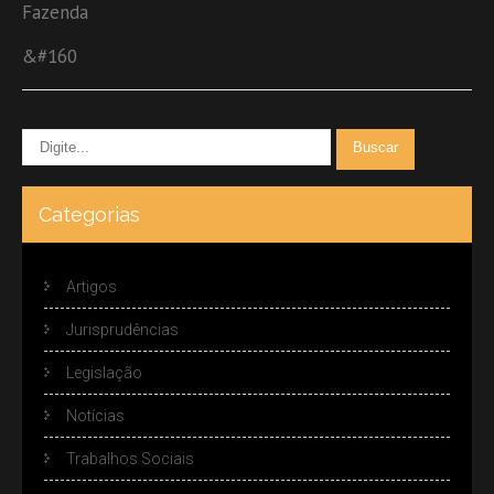
Fazenda
&#160
Categorias
Artigos
Jurisprudências
Legislação
Notícias
Trabalhos Sociais