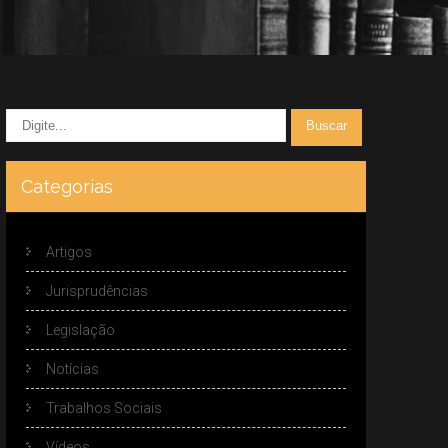
Categorias
Artigos
Jurisprudências
Legislação
Notícias
Trabalhos Sociais
Vídeos