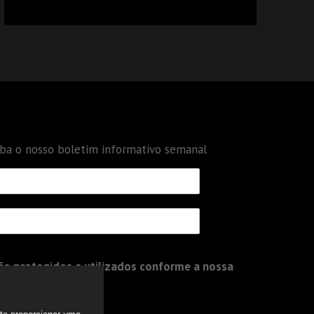
CALCULAR TRIBUTOS OU TAMBÉM A GESTÃO
DE RISCOS DAS EMPRESAS?
eba o nosso boletim informativo semanal
o protegidos e utilizados conforme a nossa