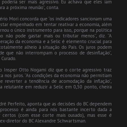
 poderia ser mais agressivo. Eu achava que eles iam
ra a próxima reunião”, conta.
ério Mori concorda que “os indicadores sancionam uma
 estar empenhado em tentar reativar a economia, além
ornou o único instrumento para isso, porque na política
no não pode gastar mais ou tributar menos”, diz. “A
eração da economia e a Selic é elemento crucial para
totalmente alheio à situação do País. Os juros podem
sde que não interrompam o processo de desinflação”,
 Curado.
o Insper Otto Nogami diz que o corte agressivo traz
ca nos juros. “As condições da economia não permitiam
e reverter a tendência de acomodação da inflação”,
a relutante em reduzir a Selic em 0,50 ponto, cheira
dré Perfeito, aponta que as decisões do BC dependem
processo é ainda para nós bastante incerto dada a
ar certos (com esse corte mais ousado), mas esse é
o ex-diretor do BC Alexandre Schwartsman.