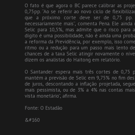
O fato é que agora o BC parece calibrar as proj
0,75pp. “Ao se referir ao novo ciclo de flexibiliz
que a próximo corte deve ser de 0,75 pp. 
necessariamente mais”, comenta Pena. Ele ainda 
Selic para 10,5%, mas admite que o risco para 
dígito é uma possibilidade, não é ainda uma prob
a reforma da Previdência, por exemplo, isso começ
ritmo ou a redução para um passo mais lento de
chances de a taxa Selic atingir novamente o nív
dizem os analistas do Haitong em relatório.
O Santander espera mais três cortes de 0,75 p
mantém a previsão de Selic em 9,75% no fim deste
de juros, descontando a inflação projetada, seg
mais pessimista, ou de 3% a 4% nas contas mais 
vista monetário”, afirma.
Fonte: O Estadão
&#160