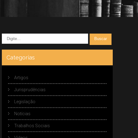
Categorias
Artigos
Jurisprudências
Legislação
Notícias
Trabalhos Sociais
Vídeos