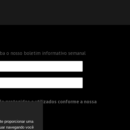
eba o nosso boletim informativo semanal
o protegidos e utilizados conforme a nossa
a te proporcionar uma
nuar navegando você