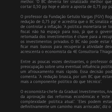
melhor. “O BC deveria ter sinalizado melhor que
cortar 0,50 pp hoje e abrir a aposta de 0,75 pp pa
O professor da Fundação Getulio Vargas (FGV) Rog
redução de 0,75 pp” e acredita que o BC sinaliza
de controlar a inflação. “A política monetária se t
fiscal não há espaço para isso, já que o gover
retomada dos investimentos é chave para a recup
os investimentos privados. O BC não pode estar 
ficar mais baixos para recuperar a atividade de
acrescenta o economista da 4E Consultoria Thiago
Entre as poucas vozes destoantes, o professor d
preocupação sobre uma eventual influência políti
um afrouxamento mais rápido. Essa decisão pod
comenta. “A redução brusca, por um BC que estav
mais a componente político do que técnico”.
O economista-chefe da Gradual Investimentos, An
da aprovação das reformas econômicas e “este 
complexidade política atual”. “Eles podem est
definitivamente um caminho mais arriscado”, diz 