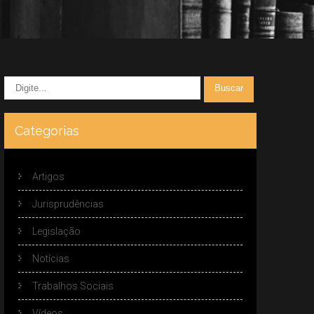
Categorias
Artigos
Jurisprudências
Legislação
Notícias
Trabalhos Sociais
Vídeos