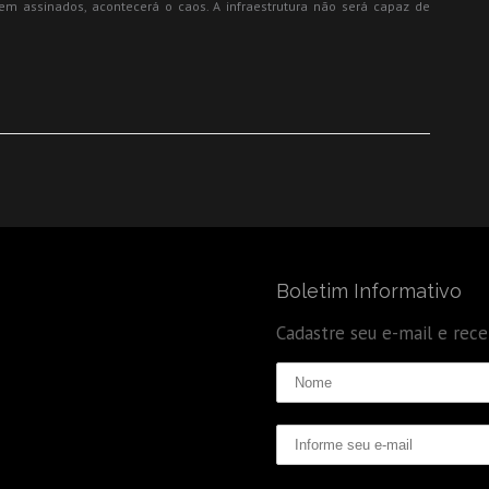
rem assinados, acontecerá o caos. A infraestrutura não será capaz de
Boletim Informativo
Cadastre seu e-mail e rec