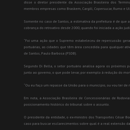
disse o diretor presidente da Associação Brasileira dos Termina
membros empresas como Braskem, Cargill, Copersucar, Rumo e Ult
Somente no caso de Santos, a estimativa da prefeitura é de que a
cobrança do retroativo desde 2000, quando foi iniciada a ação judi
“Foi uma ação que o Supremo estabeleceu de repercussão geral, a
portuárias, as cidades que têm área concedida para qualquer ativ
de Santos, Paulo Barbosa (PSDB).
Segundo Di Bella, o setor portuário analisa agora os próximos pa
junto ao governo, o que pode levar, por exemplo à redução do mon
“Ou eu faço um repasse da União para o município, ou vou ter de 
Em nota, a Associação Brasileira de Concessionárias de Rodov
posicionamento histórico do tribunal sobre o assunto.
O presidente da entidade, o ex-ministro dos Transportes César Bor
caso para buscar esclarecimentos sobre qual é a real extensão da