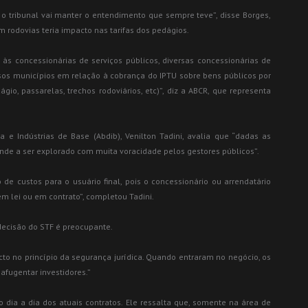
o tribunal vai manter o entendimento que sempre teve”, disse Borges,
 rodovias teria impacto nas tarifas dos pedágios.
às concessionárias de serviços públicos, diversas concessionárias de
os municípios em relação à cobrança do IPTU sobre bens públicos por
o, passarelas, trechos rodoviários, etc)”, diz a ABCR, que representa
a e Indústrias de Base (Abdib), Venilton Tadini, avalia que “dadas as
nde a ser explorado com muita voracidade pelos gestores públicos”.
 custos para o usuário final, pois o concessionário ou arrendatário
 em lei ou em contrato”, completou Tadini.
ecisão do STF é preocupante.
cto no princípio da segurança jurídica. Quando entraram no negócio, os
afugentar investidores.”
 dia a dia dos atuais contratos. Ele ressalta que, somente na área de