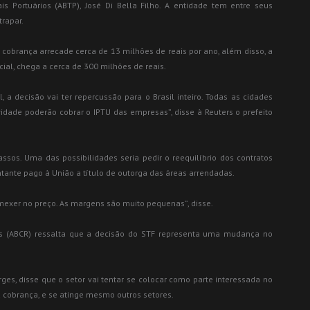
is Portuários (ABTP), José Di Bella Filho. A entidade tem entre seus
rapar.
 cobrança arrecade cerca de 13 milhões de reais por ano, além disso, a
cial, chega a cerca de 300 milhões de reais.
 decisão vai ter repercussão para o Brasil inteiro. Todas as cidades
idade poderão cobrar o IPTU das empresas”, disse à Reuters o prefeito
ssos. Uma das possibilidades seria pedir o reequilíbrio dos contratos
tante pago à União a título de outorga das áreas arrendadas.
mexer no preço. As margens são muito pequenas”, disse.
ias (ABCR) ressalta que a decisão do STF representa uma mudança no
ges, disse que o setor vai tentar se colocar como parte interessada no
 cobrança, e se atinge mesmo outros setores.