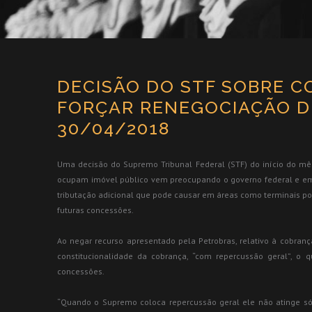
DECISÃO DO STF SOBRE C
FORÇAR RENEGOCIAÇÃO D
30/04/2018
Uma decisão do Supremo Tribunal Federal (STF) do início do mê
ocupam imóvel público vem preocupando o governo federal e emp
tributação adicional que pode causar em áreas como terminais por
futuras concessões.
Ao negar recurso apresentado pela Petrobras, relativo à cobran
constitucionalidade da cobrança, “com repercussão geral”, o q
concessões.
“Quando o Supremo coloca repercussão geral ele não atinge só o