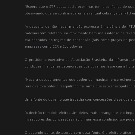
“Espero que o STF possa esclarecer, mas tenho confiança de que 
observando que, se confirmada, uma eventual cobrança de IPTU em
“A despeito de não haver menção expressa à incidência do IPTU 
rodovias têm relatado um movimento bem mais intenso de divers
ela operados no regime de concessão (tais como praças de pedági
empresas como CCR e Ecorodovias.
O presidente-executivo da Associação Brasileira da Infraestrutur
condições financeiras deterioradas dos governos, esse caminho te
“Haverá desdobramentos que podemos imaginar: encarecimento de
terá direito a obter o reequilíbrio na forma que estiver estipulado
Uma fonte do governo que trabalha com concessões disse que a d
“A decisão tem dois efeitos. Um deles, mais abrangente, é o impa
investidores das concessões não tinham essa condição. Isso pode 
O segundo ponto, de acordo com essa fonte, é o efeito prático no