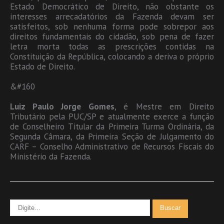
Estado Democrático de Direito, não obstante os
interesses arrecadatórios da Fazenda devam ser
satisfeitos, sob nenhuma forma pode sobrepor aos
direitos fundamentais do cidadão, sob pena de fazer
letra morta todas as prescrições contidas na
Constituição da República, colocando a deriva o próprio
Estado de Direito.
&#160
Luiz Paulo Jorge Gomes
, é Mestre em Direito
Tributário pela PUC/SP e a
tualmente exerce a função
de Conselheiro Titular da Primeira Turma Ordinária, da
Segunda Câmara, da Primeira Seção de Julgamento do
CARF – Conselho Administrativo de Recursos Fiscais do
Ministério da Fazenda
.