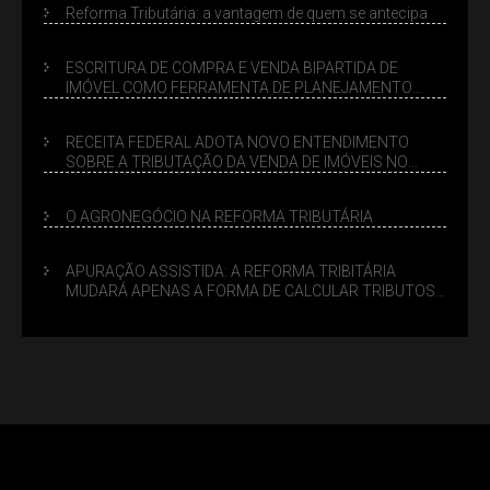
Reforma Tributária: a vantagem de quem se antecipa
ESCRITURA DE COMPRA E VENDA BIPARTIDA DE
IMÓVEL COMO FERRAMENTA DE PLANEJAMENTO
SUCESSÓRIO
RECEITA FEDERAL ADOTA NOVO ENTENDIMENTO
SOBRE A TRIBUTAÇÃO DA VENDA DE IMÓVEIS NO
LUCRO PRESUMIDO
O AGRONEGÓCIO NA REFORMA TRIBUTÁRIA
APURAÇÃO ASSISTIDA: A REFORMA TRIBITÁRIA
MUDARÁ APENAS A FORMA DE CALCULAR TRIBUTOS
OU TAMBÉM A GESTÃO DE RISCOS DAS EMPRESAS?