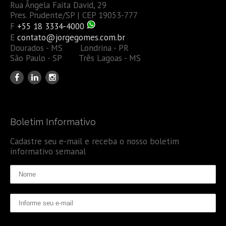
Rua Ângela Faita David, 29
Pres. Prudente/SP | CEP 19053-777
F
+55 18 3334-4000
E
contato@jorgegomes.com.br
Dourados - MS Londrina - PR
São Paulo - SP Três Lagoas - MS
Boletim Informativo
Cadastre seu e-mail e receba o nosso boletim
informativo semanal