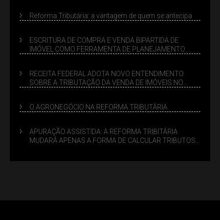
Reforma Tributária: a vantagem de quem se antecipa
ESCRITURA DE COMPRA E VENDA BIPARTIDA DE
IMÓVEL COMO FERRAMENTA DE PLANEJAMENTO
SUCESSÓRIO
RECEITA FEDERAL ADOTA NOVO ENTENDIMENTO
SOBRE A TRIBUTAÇÃO DA VENDA DE IMÓVEIS NO
LUCRO PRESUMIDO
O AGRONEGÓCIO NA REFORMA TRIBUTÁRIA
APURAÇÃO ASSISTIDA: A REFORMA TRIBITÁRIA
MUDARÁ APENAS A FORMA DE CALCULAR TRIBUTOS
OU TAMBÉM A GESTÃO DE RISCOS DAS EMPRESAS?