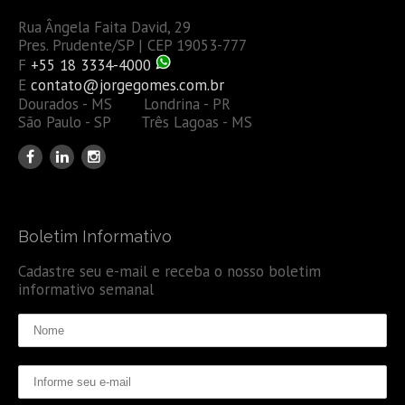
Rua Ângela Faita David, 29
Pres. Prudente/SP | CEP 19053-777
F
+55 18 3334-4000
E
contato@jorgegomes.com.br
Dourados - MS Londrina - PR
São Paulo - SP Três Lagoas - MS
Boletim Informativo
Cadastre seu e-mail e receba o nosso boletim
informativo semanal