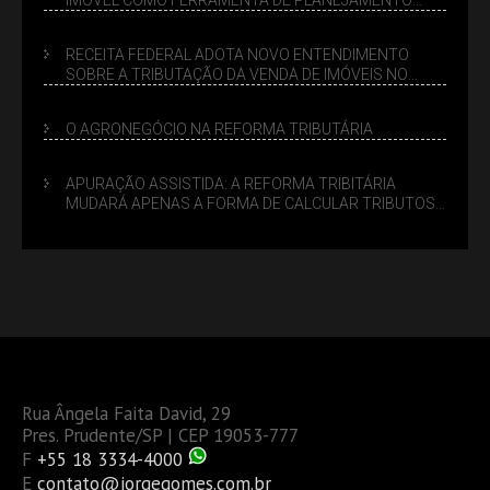
SUCESSÓRIO
RECEITA FEDERAL ADOTA NOVO ENTENDIMENTO
SOBRE A TRIBUTAÇÃO DA VENDA DE IMÓVEIS NO
LUCRO PRESUMIDO
O AGRONEGÓCIO NA REFORMA TRIBUTÁRIA
APURAÇÃO ASSISTIDA: A REFORMA TRIBITÁRIA
MUDARÁ APENAS A FORMA DE CALCULAR TRIBUTOS
OU TAMBÉM A GESTÃO DE RISCOS DAS EMPRESAS?
Rua Ângela Faita David, 29
Pres. Prudente/SP | CEP 19053-777
F
+55 18 3334-4000
E
contato@jorgegomes.com.br