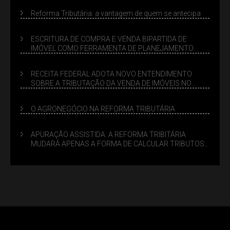
Reforma Tributária: a vantagem de quem se antecipa
ESCRITURA DE COMPRA E VENDA BIPARTIDA DE
IMÓVEL COMO FERRAMENTA DE PLANEJAMENTO
SUCESSÓRIO
RECEITA FEDERAL ADOTA NOVO ENTENDIMENTO
SOBRE A TRIBUTAÇÃO DA VENDA DE IMÓVEIS NO
LUCRO PRESUMIDO
O AGRONEGÓCIO NA REFORMA TRIBUTÁRIA
APURAÇÃO ASSISTIDA: A REFORMA TRIBITÁRIA
MUDARÁ APENAS A FORMA DE CALCULAR TRIBUTOS
OU TAMBÉM A GESTÃO DE RISCOS DAS EMPRESAS?