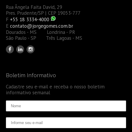
Rua Ângela Faita David, 29
Pres. Prudente/SP | CEP 19053-777
F
+55 18 3334-4000
E
contato@jorgegomes.com.br
Dourados - MS Londrina - PR
São Paulo - SP Três Lagoas - MS
Boletim Informativo
Cadastre seu e-mail e receba o nosso boletim
informativo semanal