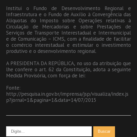
Institui o Fundo de Desenvolvimento Regional e
Infraestrutura e o Fundo de Auxílio à Convergência das
Alíquotas do Imposto sobre Operações relativas à
Circulação de Mercadorias e sobre Prestações de
Serviços de Transporte Interestadual e Intermunicipal
e de Comunicação – ICMS, com a finalidade de facilitar
o comércio interestadual e estimular o investimento
produtivo e o desenvolvimento regional.
A PRESIDENTA DA REPÚBLICA, no uso da atribuição que
lhe confere o art. 62 da Constituição, adota a seguinte
Medida Provisória, com força de lei:
Fonte:
http://pesquisa.in.gov.br/imprensa/jsp/visualiza/index.js
p?jornal=1&pagina=1&data=14/07/2015