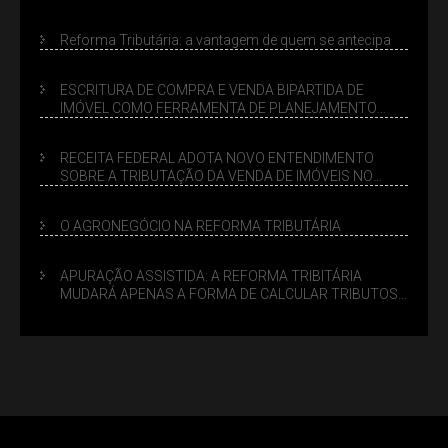
Reforma Tributária: a vantagem de quem se antecipa
ESCRITURA DE COMPRA E VENDA BIPARTIDA DE
IMÓVEL COMO FERRAMENTA DE PLANEJAMENTO
SUCESSÓRIO
RECEITA FEDERAL ADOTA NOVO ENTENDIMENTO
SOBRE A TRIBUTAÇÃO DA VENDA DE IMÓVEIS NO
LUCRO PRESUMIDO
O AGRONEGÓCIO NA REFORMA TRIBUTÁRIA
APURAÇÃO ASSISTIDA: A REFORMA TRIBITÁRIA
MUDARÁ APENAS A FORMA DE CALCULAR TRIBUTOS
OU TAMBÉM A GESTÃO DE RISCOS DAS EMPRESAS?