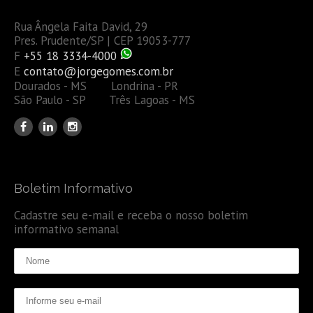
Rua Ângela Faita David, 29
Pres. Prudente/SP | CEP 19053-777
F
+55 18 3334-4000
E
contato@jorgegomes.com.br
Dourados - MS Londrina - PR
São Paulo - SP Três Lagoas - MS
Boletim Informativo
Cadastre seu e-mail e receba o nosso boletim
informativo semanal