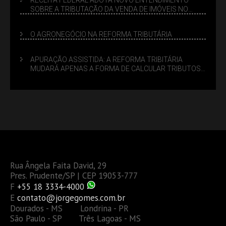
SOBRE A TRIBUTAÇÃO DA VENDA DE IMÓVEIS NO
LUCRO PRESUMIDO
O AGRONEGÓCIO NA REFORMA TRIBUTÁRIA
APURAÇÃO ASSISTIDA: A REFORMA TRIBITÁRIA
MUDARÁ APENAS A FORMA DE CALCULAR TRIBUTOS
OU TAMBÉM A GESTÃO DE RISCOS DAS EMPRESAS?
Rua Ângela Faita David, 29
Pres. Prudente/SP | CEP 19053-777
F
+55 18 3334-4000
E
contato@jorgegomes.com.br
Dourados - MS Londrina - PR
São Paulo - SP Três Lagoas - MS