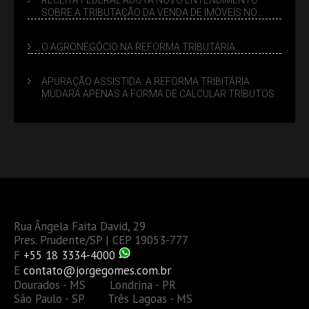
SOBRE A TRIBUTAÇÃO DA VENDA DE IMÓVEIS NO
LUCRO PRESUMIDO
O AGRONEGÓCIO NA REFORMA TRIBUTÁRIA
APURAÇÃO ASSISTIDA: A REFORMA TRIBITÁRIA
MUDARÁ APENAS A FORMA DE CALCULAR TRIBUTOS
OU TAMBÉM A GESTÃO DE RISCOS DAS EMPRESAS?
Rua Ângela Faita David, 29
Pres. Prudente/SP | CEP 19053-777
F
+55 18 3334-4000
E
contato@jorgegomes.com.br
Dourados - MS Londrina - PR
São Paulo - SP Três Lagoas - MS