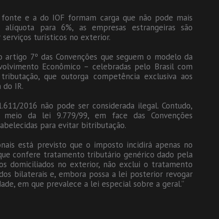
na fonte e a do IOF formam carga que não pode mais
 alíquota para 6%, as empresas estrangeiras são
serviços turísticos no exterior.
e o artigo 7º das Convenções que seguem o modelo da
olvimento Econômico – celebradas pelo Brasil com
tributação, que outorga competência exclusiva aos
 do IR.
1.611/2016 não pode ser considerada ilegal. Contudo,
 meio da lei 9.779/99, em face das Convenções
belecidas para evitar bitributação.
ionais está previsto que o imposto incidirá apenas no
, que confere tratamento tributário genérico dado pela
os domiciliados no exterior, não exclui o tratamento
dos bilaterais e, embora possa a lei posterior revogar
dade, em que prevalece a lei especial sobre a geral.”