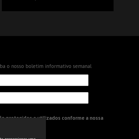
DÉBITOS FEDERAIS: ANÁLISE DOS NOVOS
CRITÉRIOS
eba o nosso boletim informativo semanal
o protegidos e utilizados conforme a nossa