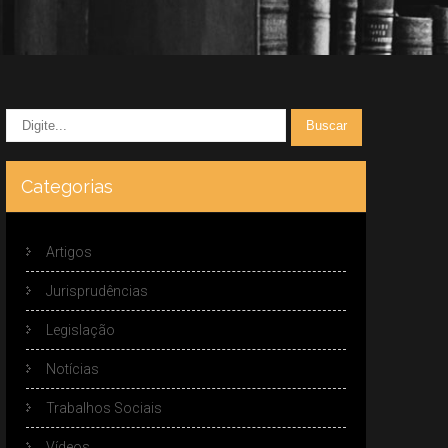
Categorias
Artigos
Jurisprudências
Legislação
Notícias
Trabalhos Sociais
Vídeos