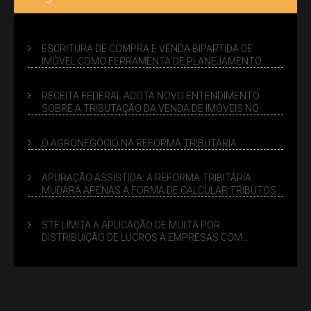
ESCRITURA DE COMPRA E VENDA BIPARTIDA DE
IMÓVEL COMO FERRAMENTA DE PLANEJAMENTO
SUCESSÓRIO
RECEITA FEDERAL ADOTA NOVO ENTENDIMENTO
SOBRE A TRIBUTAÇÃO DA VENDA DE IMÓVEIS NO
LUCRO PRESUMIDO
O AGRONEGÓCIO NA REFORMA TRIBUTÁRIA
APURAÇÃO ASSISTIDA: A REFORMA TRIBITÁRIA
MUDARÁ APENAS A FORMA DE CALCULAR TRIBUTOS
OU TAMBÉM A GESTÃO DE RISCOS DAS EMPRESAS?
STF LIMITA A APLICAÇÃO DE MULTA POR
DISTRIBUIÇÃO DE LUCROS A EMPRESAS COM
DÉBITOS FEDERAIS: ANÁLISE DOS NOVOS CRITÉRIOS