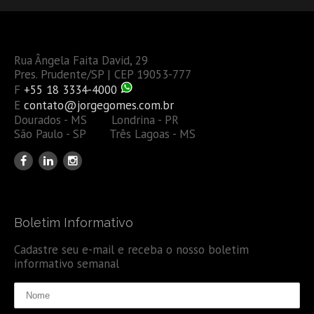
Rua Ângela Faita David, 29
Pres. Prudente/SP | CEP 19053-777
F
+55 18 3334-4000
E
contato@jorgegomes.com.br
Dourados - MS Londrina - PR
São Paulo - SP Três Lagoas - MS
Boletim Informativo
Cadastre seu e-mail e receba o nosso boletim
informativo semanal