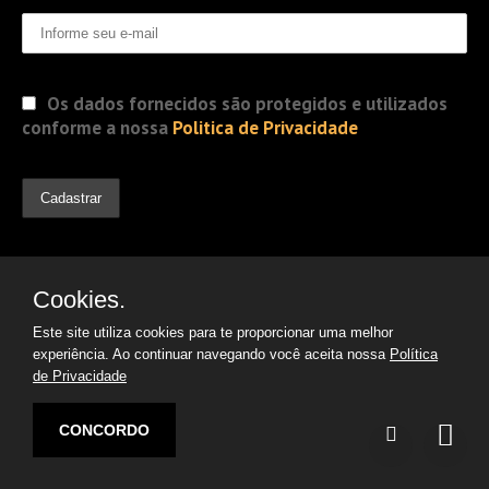
Os dados fornecidos são protegidos e utilizados
conforme a nossa
Politica de Privacidade
Cookies.
Este site utiliza cookies para te proporcionar uma melhor
experiência. Ao continuar navegando você aceita nossa
Política
de Privacidade
© 2019 Jorge Gomes
Advogados. Direitos Reservados
CONCORDO
Desenvolvido por:
Argon | Otimização de Sites