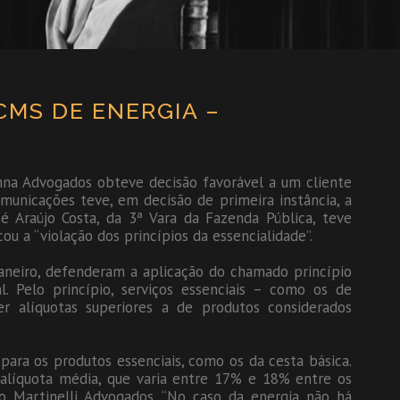
MS DE ENERGIA –
anna Advogados obteve decisão favorável a um cliente
municações teve, em decisão de primeira instância, a
é Araújo Costa, da 3ª Vara da Fazenda Pública, teve
 a “violação dos princípios da essencialidade”.
Janeiro, defenderam a aplicação do chamado princípio
al. Pelo princípio, serviços essenciais – como os de
r alíquotas superiores a de produtos considerados
ara os produtos essenciais, como os da cesta básica.
a alíquota média, que varia entre 17% e 18% entre os
rio Martinelli Advogados. “No caso da energia não há