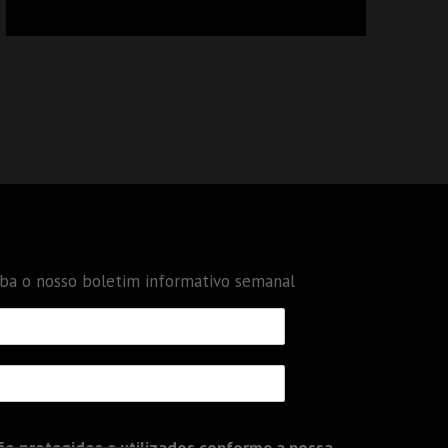
CALCULAR TRIBUTOS OU TAMBÉM A GESTÃO
DE RISCOS DAS EMPRESAS?
eba o nosso boletim informativo semanal