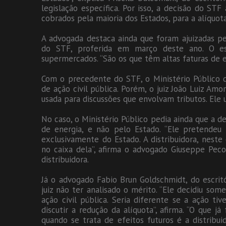
legislação específica. Por isso, a decisão do ST
cobrados pela maioria dos Estados, para a alíquot
A advogada destaca ainda que foram ajuizadas pe
do STF, proferida em março deste ano. O esc
supermercados. “São os que têm altas faturas de en
Com o precedente do STF, o Ministério Público d
de ação civil pública. Porém, o juiz João Luiz A
usada para discussões que envolvam tributos. Ele 
No caso, o Ministério Público pedia ainda que a de
de energia, e não pelo Estado. “Ele pretendeu 
exclusivamente do Estado. A distribuidora, neste
no caixa dela”, afirma o advogado Giuseppe Peco
distribuidora.
Já o advogado Fabio Brun Goldschmidt, do escrit
juiz não ter analisado o mérito. “Ele decidiu som
ação civil pública. Seria diferente se a ação ti
discutir a redução da alíquota”, afirma. “O que j
quando se trata de efeitos futuros é a distribui