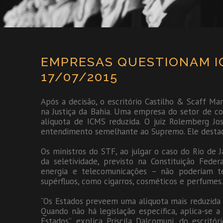
EMPRESAS QUESTIONAM IC
17/07/2015
Após a decisão, o escritório Castilho & Scaff M
na Justiça da Bahia. Uma empresa do setor de co
alíquota de ICMS reduzida. O juiz Rolemberg Jos
entendimento semelhante ao Supremo. Ele destacou
Os ministros do STF, ao julgar o caso do Rio de 
da seletividade, previsto na Constituição Feder
energia e telecomunicações – não poderiam te
supérfluos, como cigarros, cosméticos e perfumes.
“Os Estados preveem uma alíquota mais reduzida p
Quando não há legislação específica, aplica-se 
Estados”, explica Priscila Dalcomuni, do escritó