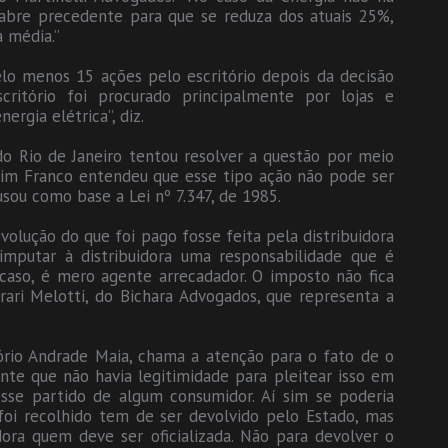
F abre precedente para que se reduza dos atuais 25%,
a média.”
lo menos 15 ações pelo escritório depois da decisão
ritório foi procurado principalmente por lojas e
ergia elétrica”, diz.
o Rio de Janeiro tentou resolver a questão por meio
morim Franco entendeu que esse tipo ação não pode ser
usou como base a Lei nº 7.347, de 1985.
volução do que foi pago fosse feita pela distribuidora
imputar à distribuidora uma responsabilidade que é
 caso, é mero agente arrecadador. O imposto não fica
rari Melotti, do Bichara Advogados, que representa a
ório Andrade Maia, chama a atenção para o fato de o
ente que não havia legitimidade para pleitear isso em
vesse partido de algum consumidor. Aí sim se poderia
á foi recolhido tem de ser devolvido pelo Estado, mas
dora quem deve ser oficializada. Não para devolver o