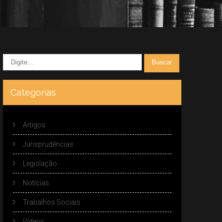
Categorias
Artigos
Jurisprudências
Legislação
Notícias
Trabalhos Sociais
Vídeos