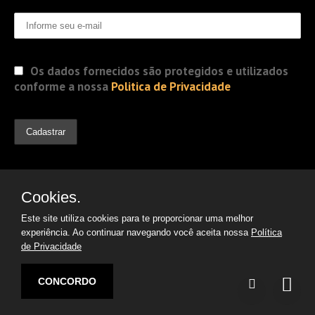
Os dados fornecidos são protegidos e utilizados
conforme a nossa
Politica de Privacidade
Cookies.
Este site utiliza cookies para te proporcionar uma melhor
experiência. Ao continuar navegando você aceita nossa
Política
de Privacidade
© 2019 Jorge Gomes
Advogados. Direitos Reservados
CONCORDO
Desenvolvido por:
Argon | Otimização de Sites