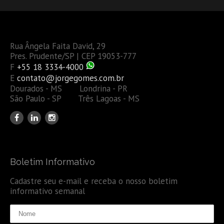
Rua Ângela Faita David, 29
Pres. Prudente/SP | CEP 19053-777
F
+55 18 3334-4000
E
contato@jorgegomes.com.br
Dourados - MS Londrina - PR
São Paulo - SP Três Lagoas - MS
Boletim Informativo
Cadastre seu e-mail e receba o nosso boletim
informativo semanal