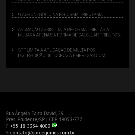
LUCRO PRESUMIDO
O AGRONEGÓCIO NA REFORMA TRIBUTÁRIA
APURAÇÃO ASSISTIDA: A REFORMA TRIBITÁRIA
MUDARÁ APENAS A FORMA DE CALCULAR TRIBUTOS
OU TAMBÉM A GESTÃO DE RISCOS DAS EMPRESAS?
STF LIMITA A APLICAÇÃO DE MULTA POR
DISTRIBUIÇÃO DE LUCROS A EMPRESAS COM
DÉBITOS FEDERAIS: ANÁLISE DOS NOVOS CRITÉRIOS
Rua Ângela Faita David, 29
Pres. Prudente/SP | CEP 19053-777
F
+55 18 3334-4000
E
contato@jorgegomes.com.br