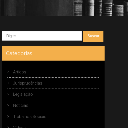
Categorias
Artigos
Jurisprudências
Legislação
Notícias
Trabalhos Sociais
Vídeos