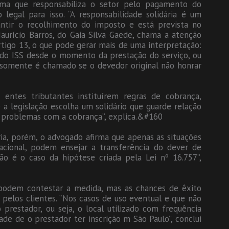
rma que responsabiliza o setor pelo pagamento do
 legal para isso. “A responsabilidade solidária é um
antir o recolhimento do imposto e está prevista no
Maurício Barros, do Gaia Silva Gaede, chama a atenção
artigo 13, o que pode gerar mais de uma interpretação:
do ISS desde o momento da prestação do serviço, ou
l somente é chamado se o devedor original não honrar
 entes tributantes instituírem regras de cobrança,
e a legislação escolha um solidário que guarde relação
o problemas com a cobrança”, explica.&#160
ria, porém, o advogado afirma que apenas as situações
Nacional, podem ensejar a transferência do dever de
não é o caso da hipótese criada pela Lei nº 16.757”,
 podem contestar a medida, mas as chances de êxito
pelos clientes. “Nos casos de uso eventual e que não
 prestador, ou seja, o local utilizado com frequência
ade de o prestador ter inscrição m São Paulo”, conclui