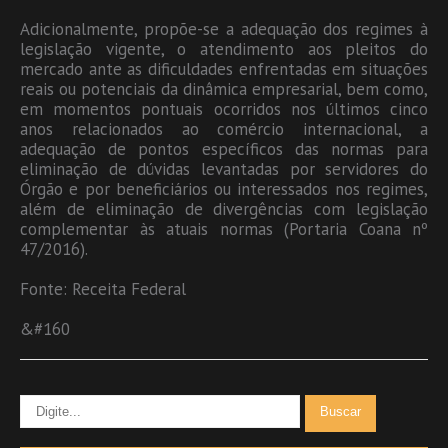
Adicionalmente, propõe-se a adequação dos regimes à
legislação vigente, o atendimento aos pleitos do
mercado ante as dificuldades enfrentadas em situações
reais ou potenciais da dinâmica empresarial, bem como,
em momentos pontuais ocorridos nos últimos cinco
anos relacionados ao comércio internacional, a
adequação de pontos específicos das normas para
eliminação de dúvidas levantadas por servidores do
Órgão e por beneficiários ou interessados nos regimes,
além de eliminação de divergências com legislação
complementar às atuais normas (Portaria Coana nº
47/2016).
Fonte: Receita Federal
&#160