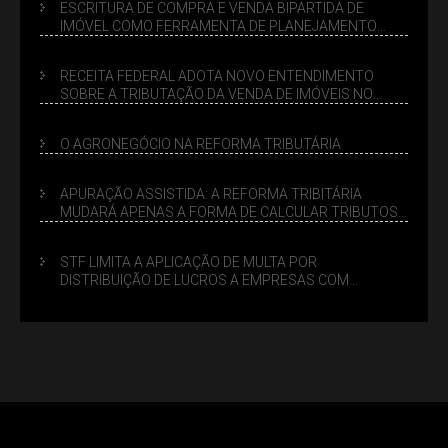
ESCRITURA DE COMPRA E VENDA BIPARTIDA DE
IMÓVEL COMO FERRAMENTA DE PLANEJAMENTO
SUCESSÓRIO
RECEITA FEDERAL ADOTA NOVO ENTENDIMENTO
SOBRE A TRIBUTAÇÃO DA VENDA DE IMÓVEIS NO
LUCRO PRESUMIDO
O AGRONEGÓCIO NA REFORMA TRIBUTÁRIA
APURAÇÃO ASSISTIDA: A REFORMA TRIBITÁRIA
MUDARÁ APENAS A FORMA DE CALCULAR TRIBUTOS
OU TAMBÉM A GESTÃO DE RISCOS DAS EMPRESAS?
STF LIMITA A APLICAÇÃO DE MULTA POR
DISTRIBUIÇÃO DE LUCROS A EMPRESAS COM
DÉBITOS FEDERAIS: ANÁLISE DOS NOVOS CRITÉRIOS