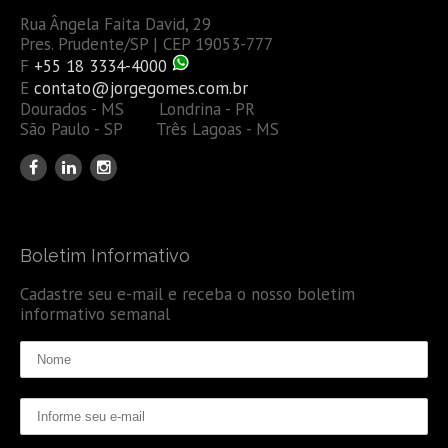
Rua Ângela Faita David, 29
Pres. Prudente/SP | CEP 19053-777
F
+55 18 3334-4000
E
contato@jorgegomes.com.br
Dourados - MS Londrina - PR
São Paulo - SP Três Lagoas - MS
Boletim Informativo
Cadastre seu e-mail e receba o nosso boletim
informativo semanal