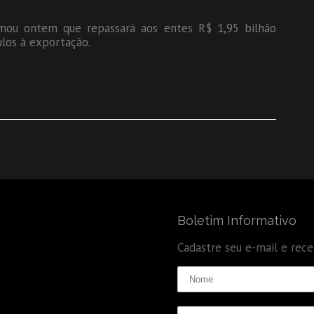
rmou ontem que repassará aos entes R$ 1,95 bilhão
los à exportação.
Boletim Informativo
Cadastre seu e-mail e rec