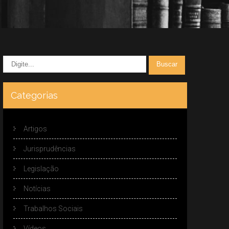
Categorias
Artigos
Jurisprudências
Legislação
Notícias
Trabalhos Sociais
Vídeos