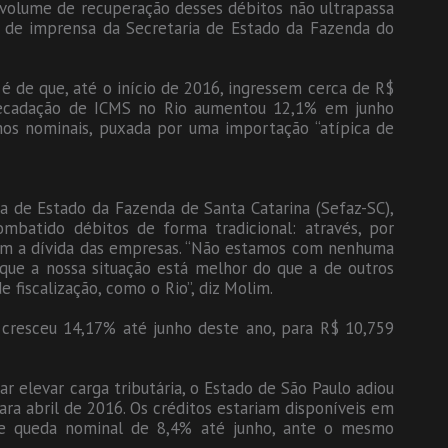
O volume de recuperação desses débitos não ultrapassa
a de imprensa da Secretaria de Estado da Fazenda do
é de que, até o início de 2016, ingressem cerca de R$
rrecadação de ICMS no Rio aumentou 12,1% em junho
s nominais, puxada por uma importação “atípica de
ia de Estado da Fazenda de Santa Catarina (Sefaz-SC),
mbatido débitos de forma tradicional: através, por
am a dívida das empresas. “Não estamos com nenhuma
rque a nossa situação está melhor do que a de outros
fiscalização, como o Rio”, diz Molim.
 cresceu 14,17% até junho deste ano, para R$ 10,759
ar elevar carga tributária, o Estado de São Paulo adiou
para abril de 2016. Os créditos estariam disponíveis em
ve queda nominal de 8,4% até junho, ante o mesmo