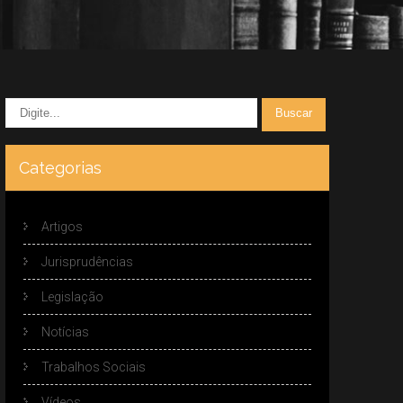
Categorias
Artigos
Jurisprudências
Legislação
Notícias
Trabalhos Sociais
Vídeos