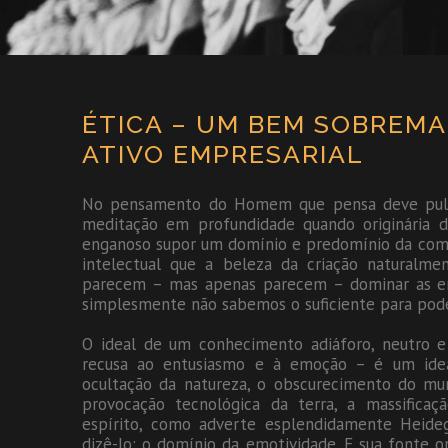
ÉTICA – UM BEM SOBREMA
ATIVO EMPRESARIAL
No pensamento do Homem que pensa deve pulsar a
meditação em profundidade quando originária 
enganoso supor um domínio e predomínio da com
intelectual que a beleza da criação naturalm
parecem – mas apenas parecem – dominar as 
simplesmente não sabemos o suficiente para poder 
O ideal de um conhecimento adiáforo, neutro e 
recusa ao entusiasmo e à emoção – é um idea
ocultação da natureza, o obscurecimento do mun
provocação tecnológica da terra, a massific
espírito, como adverte esplendidamente Heideg
dizê-lo: o domínio da emotividade. E sua fonte o