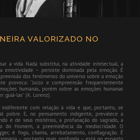
NEIRA VALORIZADO NO
 vida. Nada substitui, na atividade intelectual, a
da emotividade – persiste dominada pela emoção. É
preensão dos fenômenos do universo sobre a emoção
ente provoca: “Juízo e compreensão frequentemente
emoções humanas, porém sobre as emoções humanas
guiá-las” (K. Lorenz).
indiferente com relação à vida e que, portanto, se
l pobre. E, no pensamento indigente, prevalece a
do e de seus mistérios, a profanação do sagrado, a
ação do Homem, a preeminência da mediocridade. O
ger, é fogo, chama, arrebatamento, conflagração. É
riginária – portanto mais profunda – está no espanto