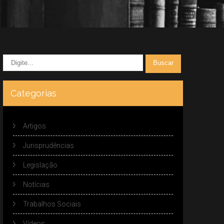
Categorias
Artigos
Jurisprudências
Legislação
Notícias
Trabalhos Sociais
Vídeos