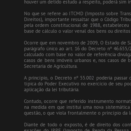
houver um detido estudo a respeito, poderá sim 
No que se refere ao ITCMD (Imposto sobre Trans
Direitos), importante ressaltar que o Código Tri
pela ordem constitucional de 1988, estabeleceu
base de cálculo o valor venal dos bens ou direitos
Ocorre que em novembro de 2009, O Estado de São
parágrafo único ao art. 16 do Decreto nº 46.655
calculado com base no valor de referência divulga
casos de bens imóveis urbanos e, nos casos de be
Secretaria de Agricultura.
A princípio, o Decreto nº 55.002 poderia passar 
típica do Poder Executivo no exercício de seu p
aplicação da lei tributária.
Contudo, ocorre que referido instrumento normat
na medida em que institui uma nova sistemátic
questão, o que viola frontalmente o princípio da l
Diante de todo o exposto, é de direito dos con
exações do IRPF (Imposto de Renda da Pessoa 