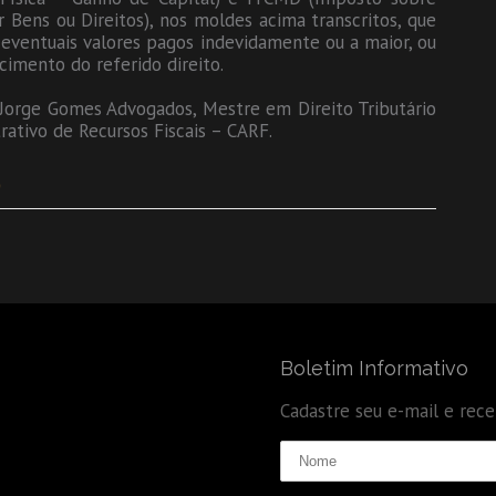
 Bens ou Direitos), nos moldes acima transcritos, que
r eventuais valores pagos indevidamente ou a maior, ou
cimento do referido direito.
 Jorge Gomes Advogados, Mestre em Direito Tributário
ativo de Recursos Fiscais – CARF.
0
Boletim Informativo
Cadastre seu e-mail e rec