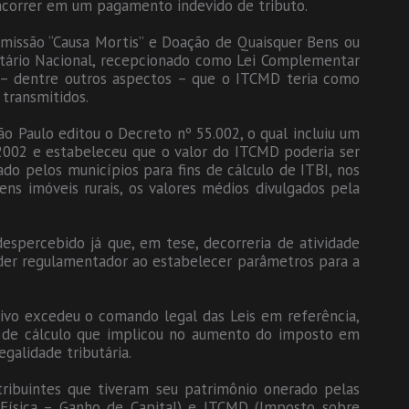
incorrer em um pagamento indevido de tributo.
missão “Causa Mortis” e Doação de Quaisquer Bens ou
butário Nacional, recepcionado como Lei Complementar
 – dentre outros aspectos – que o ITCMD teria como
 transmitidos.
 Paulo editou o Decreto nº 55.002, o qual incluiu um
/2002 e estabeleceu que o valor do ITCMD poderia ser
do pelos municípios para fins de cálculo de ITBI, nos
ns imóveis rurais, os valores médios divulgados pela
despercebido já que, em tese, decorreria de atividade
oder regulamentador ao estabelecer parâmetros para a
ivo excedeu o comando legal das Leis em referência,
a de cálculo que implicou no aumento do imposto em
egalidade tributária.
tribuintes que tiveram seu patrimônio onerado pelas
Física – Ganho de Capital) e ITCMD (Imposto sobre