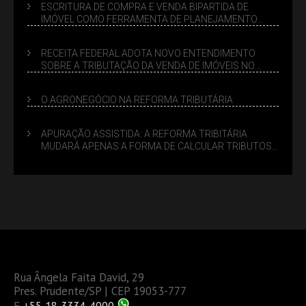
ESCRITURA DE COMPRA E VENDA BIPARTIDA DE
IMÓVEL COMO FERRAMENTA DE PLANEJAMENTO
SUCESSÓRIO
RECEITA FEDERAL ADOTA NOVO ENTENDIMENTO
SOBRE A TRIBUTAÇÃO DA VENDA DE IMÓVEIS NO
LUCRO PRESUMIDO
O AGRONEGÓCIO NA REFORMA TRIBUTÁRIA
APURAÇÃO ASSISTIDA: A REFORMA TRIBITÁRIA
MUDARÁ APENAS A FORMA DE CALCULAR TRIBUTOS
OU TAMBÉM A GESTÃO DE RISCOS DAS EMPRESAS?
Rua Ângela Faita David, 29
Pres. Prudente/SP | CEP 19053-777
F
+55 18 3334-4000