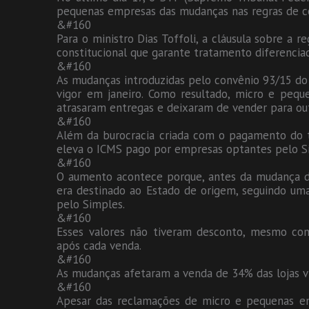
pequenas empresas das mudanças nas regras de c
&#160
Para o ministro Dias Toffoli, a cláusula sobre a 
constitucional que garante tratamento diferencia
&#160
As mudanças introduzidas pelo convênio 93/15 do 
vigor em janeiro. Como resultado, micro e pequ
atrasaram entregas e deixaram de vender para out
&#160
Além da burocracia criada com o pagamento do 
eleva o ICMS pago por empresas optantes pelo Si
&#160
O aumento acontece porque, antes da mudança d
era destinado ao Estado de origem, seguindo um
pelo Simples.
&#160
Esses valores não tiveram desconto, mesmo co
após cada venda.
&#160
As mudanças afetaram a venda de 34% das lojas vi
&#160
Apesar das reclamações de micro e pequenas em