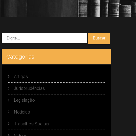
Categorias
Artigos
Jurisprudências
Legislação
Notícias
Trabalhos Sociais
Vídeos