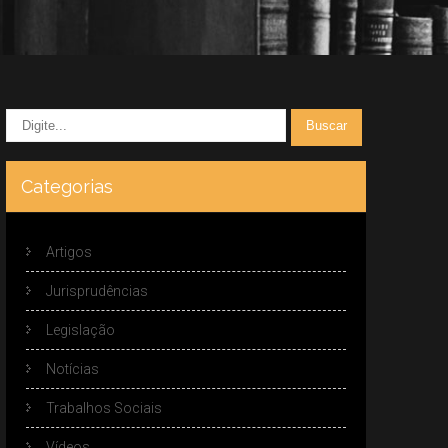
Categorias
Artigos
Jurisprudências
Legislação
Notícias
Trabalhos Sociais
Vídeos