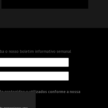
CALCULAR TRIBUTOS OU TAMBÉM A GESTÃO
DE RISCOS DAS EMPRESAS?
eba o nosso boletim informativo semanal
o protegidos e utilizados conforme a nossa