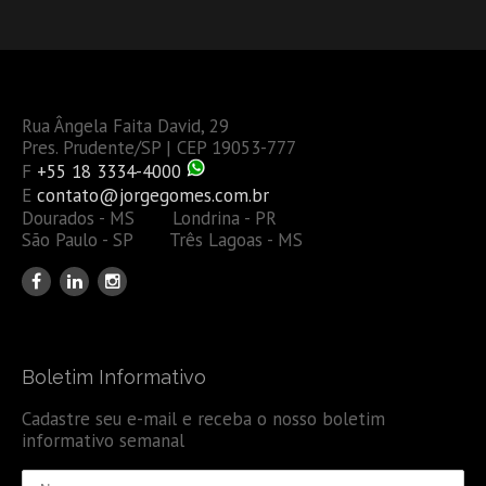
Rua Ângela Faita David, 29
Pres. Prudente/SP | CEP 19053-777
F
+55 18 3334-4000
E
contato@jorgegomes.com.br
Dourados - MS Londrina - PR
São Paulo - SP Três Lagoas - MS
Boletim Informativo
Cadastre seu e-mail e receba o nosso boletim
informativo semanal