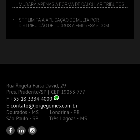
MUDARÁ APENAS A FORMA DE CALCULAR TRIBUTOS
OU TAMBÉM A GESTÃO DE RISCOS DAS EMPRESAS?
STF LIMITA A APLICAÇÃO DE MULTA POR
DISTRIBUIÇÃO DE LUCROS A EMPRESAS COM
DÉBITOS FEDERAIS: ANÁLISE DOS NOVOS CRITÉRIOS
Rua Ângela Faita David, 29
Pres. Prudente/SP | CEP 19053-777
F
+55 18 3334-4000
E
contato@jorgegomes.com.br
Dourados - MS Londrina - PR
São Paulo - SP Três Lagoas - MS