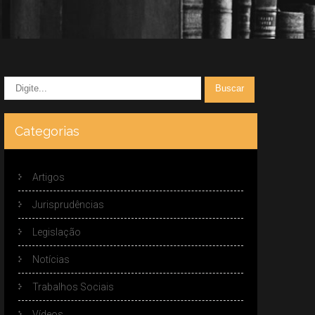
Categorias
Artigos
Jurisprudências
Legislação
Notícias
Trabalhos Sociais
Vídeos