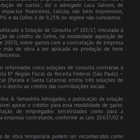
dução de custos”, diz o advogado Luca Salvoni, do
 impactos financeiros, calcula, são bem expressivos,
PIS e da Cofins é de 9,25% no regime não cumulativo.
ublicado a Solução de Consulta n° 105/17, vinculada à
ção de crédito de Cofins, na modalidade aquisição de
, de 2003), sobre gastos com a contratação de empresa
de mão de obra a ser aplicada na produção de bens
terceiros.
o reformadas cinco soluções de consulta contrárias à
ela 8ª Região Fiscal da Receita Federal (São Paulo) –
cal (Paraná e Santa Catarina) emitiu três soluções de
o direito ao crédito das contribuições sociais.
ilva & Yamashita Advogados, a publicação da solução
sível apurar o crédito para essa modalidade de gasto.
ratação de empregados terceirizados como para a
da empresa contratante, conforme as Leis 10.637/02 e
o de obra temporária podem ser reconhecidos como