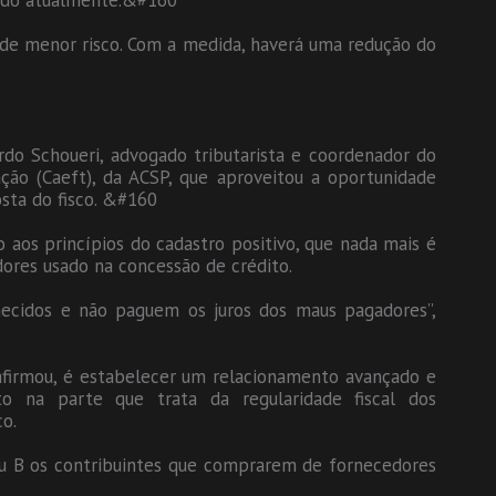
rado atualmente.&#160
 de menor risco. Com a medida, haverá uma redução do
do Schoueri, advogado tributarista e coordenador do
ção (Caeft), da ACSP, que aproveitou a oportunidade
sta do fisco. &#160
o aos princípios do cadastro positivo, que nada mais é
ores usado na concessão de crédito.
ecidos e não paguem os juros dos maus pagadores”,
afirmou, é estabelecer um relacionamento avançado e
to na parte que trata da regularidade fiscal dos
co.
 ou B os contribuintes que comprarem de fornecedores