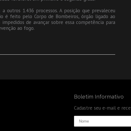
a a outros 1.436 processos. A posição que prevaleceu
o é feito pelo Corpo de Bombeiros, órgão ligado ao
am impedidos de avançar sobre essa competência para
evenção ao fogo.
Boletim Informativo
Cadastre seu e-mail e rec