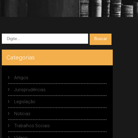
Categorias
Artigos
Jurisprudências
Legislação
Notícias
Trabalhos Sociais
Vídeos