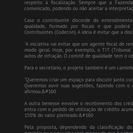
respeito à fiscalização. Sempre que a Fazenda
comunicado, podendo ou não aceitar a interpretaçã
Caso o contribuinte discorde do entendimento
qualidade, formado por fiscais e que poder
Contribuintes (Codecon). A ideia é evitar que a di
“A iniciativa vai evitar que um agente fiscal de 
modo geral. Hoje, por exemplo, o TIT (Tribuna
autos de infração. O comitê de qualidade tem o ob
Para o secretário, o projeto também é um caminho 
“Queremos criar um espaço para discutir junto com
Queremos ouvir suas sugestões, fazendo com o qu
afirmou.&#160
A outra benesse envolve o recebimento dos crédi
entra com o pedido de utilização de crédito acum
150% do valor pleiteado.&#160
Pela proposta, dependendo da classificação do