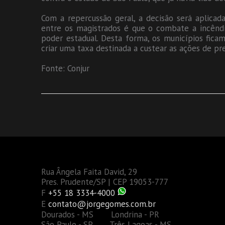
Com a repercussão geral, a decisão será aplicad
entre os magistrados é que o combate a incêndi
poder estadual. Desta forma, os municípios fic
criar uma taxa destinada a custear as ações de pr
Fonte: Conjur
Rua Ângela Faita David, 29
Pres. Prudente/SP | CEP 19053-777
F
+55 18 3334-4000
E
contato@jorgegomes.com.br
Dourados - MS Londrina - PR
São Paulo - SP Três Lagoas - MS