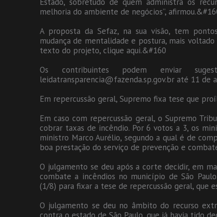
Estado, sobretudo de quem administra os recu
melhoria do ambiente de negócios”, afirmou.&#16
A proposta da Sefaz, na sua visão, tem ponto
mudança de mentalidade e postura, mais voltado 
texto do projeto, clique aqui.&#160
Os contribuintes podem enviar suges
leidatransparencia@fazenda.sp.gov.br até 11 de
Em repercussão geral, Supremo fixa tese que pro
Em caso com repercussão geral, o Supremo Tribun
cobrar taxas de incêndio. Por 6 votos a 3, os mi
ministro Marco Aurélio, segundo a qual é de com
boa prestação do serviço de prevenção e combate
O julgamento se deu após a corte decidir, em mai
combate a incêndios no município de São Paulo.
(1/8) para fixar a tese de repercussão geral, que 
O julgamento se deu no âmbito do recurso extr
contra o estado de São Paulo, que já havia tido d