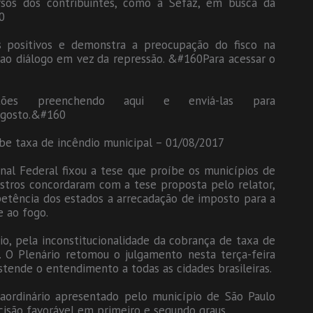
rsos dos contribuintes, como a Sefaz, em busca da
0
s positivos e demonstra a preocupação do fisco na
ao diálogo em vez da repressão. &#160Para acessar o
tões preenchendo aqui e enviá-las para
 agosto.&#160
íbe taxa de incêndio municipal – 01/08/2017
al Federal fixou a tese que proíbe os municípios de
nistros concordaram com a tese proposta pelo relator,
petência dos estados a arrecadação de imposto para a
 ao fogo.
o, pela inconstitucionalidade da cobrança de taxa de
 O Plenário retomou o julgamento nesta terça-feira
estende o entendimento a todas as cidades brasileiras.
aordinário apresentado pelo município de São Paulo
ecisão favorável em primeiro e segundo graus.