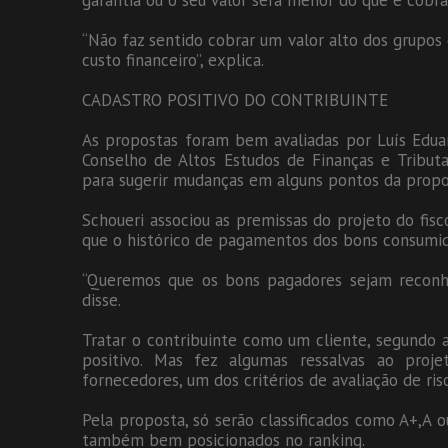
garantia ou o seu valor será menor do que é cob
“Não faz sentido cobrar um valor alto dos grupos
custo financeiro”, explica.
CADASTRO POSITIVO DO CONTRIBUINTE
As propostas foram bem avaliadas por Luís Eduar
Conselho de Altos Estudos de Finanças e Tributa
para sugerir mudanças em alguns pontos da propo
Schoueri associou as premissas do projeto do fisc
que o histórico de pagamentos dos bons consumid
“Queremos que os bons pagadores sejam reconh
disse.
Tratar o contribuinte como um cliente, segundo 
positivo. Mas fez algumas ressalvas ao proje
fornecedores, um dos critérios de avaliação de ris
Pela proposta, só serão classificados como A+,A
também bem posicionados no ranking.