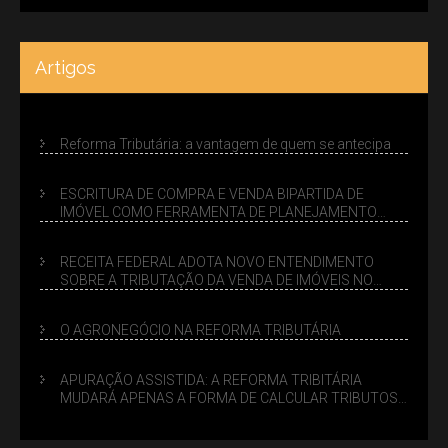
Artigos
Reforma Tributária: a vantagem de quem se antecipa
ESCRITURA DE COMPRA E VENDA BIPARTIDA DE
IMÓVEL COMO FERRAMENTA DE PLANEJAMENTO
SUCESSÓRIO
RECEITA FEDERAL ADOTA NOVO ENTENDIMENTO
SOBRE A TRIBUTAÇÃO DA VENDA DE IMÓVEIS NO
LUCRO PRESUMIDO
O AGRONEGÓCIO NA REFORMA TRIBUTÁRIA
APURAÇÃO ASSISTIDA: A REFORMA TRIBITÁRIA
MUDARÁ APENAS A FORMA DE CALCULAR TRIBUTOS
OU TAMBÉM A GESTÃO DE RISCOS DAS EMPRESAS?