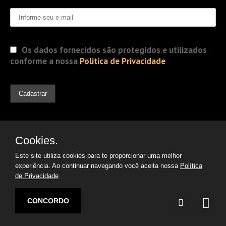
Os dados fornecidos são protegidos e utilizados
conforme a nossa
Politica de Privacidade
Cookies.
Este site utiliza cookies para te proporcionar uma melhor
experiência. Ao continuar navegando você aceita nossa
Política
de Privacidade
© 2019 Jorge Gomes
Advogados. Direitos Reservados
CONCORDO
Desenvolvido por:
Argon | Otimização de Sites