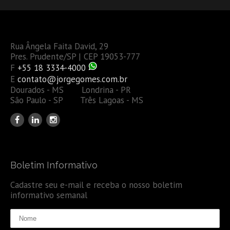
Rua Ângela Faita David, 29
Pres. Prudente/SP | CEP 19053-777
F
+55 18 3334-4000
E
contato@jorgegomes.com.br
Dourados - MS Londrina - PR
São Paulo - SP Três Lagoas - MS
Boletim Informativo
Cadastre seu e-mail e receba o nosso boletim
informativo semanal