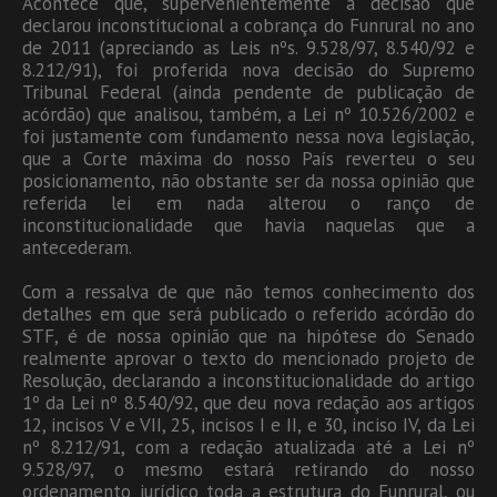
Acontece que, supervenientemente à decisão que
declarou inconstitucional a cobrança do Funrural no ano
de 2011 (apreciando as Leis nºs. 9.528/97, 8.540/92 e
8.212/91), foi proferida nova decisão do Supremo
Tribunal Federal (ainda pendente de publicação de
acórdão) que analisou, também, a Lei nº 10.526/2002 e
foi justamente com fundamento nessa nova legislação,
que a Corte máxima do nosso País reverteu o seu
posicionamento, não obstante ser da nossa opinião que
referida lei em nada alterou o ranço de
inconstitucionalidade que havia naquelas que a
antecederam.
Com a ressalva de que não temos conhecimento dos
detalhes em que será publicado o referido acórdão do
STF, é de nossa opinião que na hipótese do Senado
realmente aprovar o texto do mencionado projeto de
Resolução, declarando a inconstitucionalidade do artigo
1º da Lei nº 8.540/92, que deu nova redação aos artigos
12, incisos V e VII, 25, incisos I e II, e 30, inciso IV, da Lei
nº 8.212/91, com a redação atualizada até a Lei nº
9.528/97, o mesmo estará retirando do nosso
ordenamento jurídico toda a estrutura do Funrural, ou