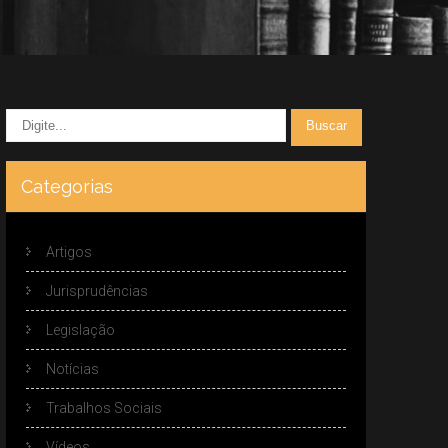
Categorias
Artigos
Jurisprudências
Legislação
Notícias
Trabalhos Sociais
Vídeos