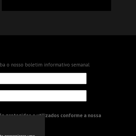
CALCULAR TRIBUTOS OU TAMBÉM A GESTÃO
DE RISCOS DAS EMPRESAS?
eba o nosso boletim informativo semanal
o protegidos e utilizados conforme a nossa