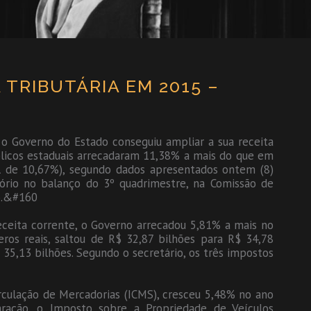
TRIBUTÁRIA EM 2015 –
 o Governo do Estado conseguiu ampliar a sua receita
blicos estaduais arrecadaram 11,38% a mais do que em
al de 10,67%), segundo dados apresentados ontem (8)
tório no balanço do 3º quadrimestre, na Comissão de
a).&#160
eceita corrente, o Governo arrecadou 5,81% a mais no
os reais, saltou de R$ 32,87 bilhões para R$ 34,78
35,13 bilhões. Segundo o secretário, os três impostos
irculação de Mercadorias (ICMS), cresceu 5,48% no ano
ação, o Imposto sobre a Propriedade de Veículos