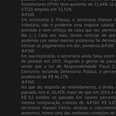
Automotores (IPVA) teve aumento de 11,44%. Já 
(ITCD) ampliou em 33,31%.
&#160
Em entrevista à Tribuna, o secretário Manoel V
tributária, não é prudente uma reajuste salari
previsão e nem reforço de caixa que nos permita
dia. […] Cada vez mais, temos notícias de qu
podemos cair nesse mesmo problema. Se dermos 
efetuar os pagamentos em dia”, ponderou.&#160
&#160
Em sua exposição, o secretário ainda falou sobre
de pessoal em 2015. Segundo o gestor da pasta
sendo que a Lei de Responsabilidade Fiscal (
Executivo incluindo Defensoria Pública, o perce
prudencial de R$ 46,17%.
&#160
No que diz respeito ao endividamento, a dívida 
passado, isto é, 26,43% maior do que em 2014. A 
R$ 9,2 bilhões no passado. Em valores percent
mesma comparação, cresceu de &#160 R$ 6,83 
secretário Manoel Vitório atribuiu o crescimen
aumentos, temos uma das melhores condições do 