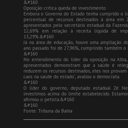
&#160
Oposição critica queda de investimento
Embora o Governo do Estado tenha cumprido o lim
percentual de recursos destinados à área em
apresentados pelo secretário estadual da Fazenda
12,69% em relação à receita líquida de im
13,29%.&#160
Já na área de educação, houve uma ampliação do
ano passado foi de 27,96%, cumprindo também o 
&#160
No entendimento do líder da oposição na Alba,
apresentados demonstram que a saúde é releg
reduzem os recursos destinados, eles nos provam 
caos na saúde do estado”, avaliou o democrata.
&#160
O líder do governo, deputado estadual Zé Neto
investimos acima do limite estabelecido. Estamos
afirmou o petista.&#160
&#160
Fonte: Tribuna da Bahia