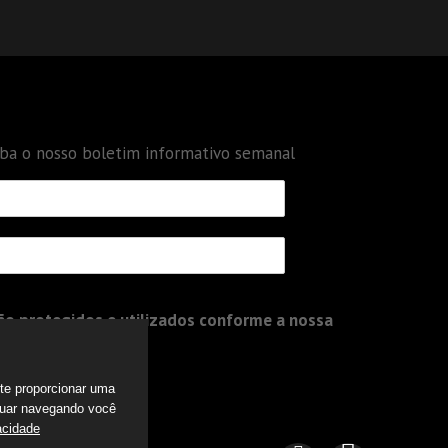
eba o nosso boletim informativo semanal
o protegidos e utilizados conforme a nossa
a te proporcionar uma
nuar navegando você
acidade