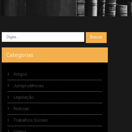
Categorias
Artigos
Jurisprudências
Legislação
Notícias
Trabalhos Sociais
Vídeos