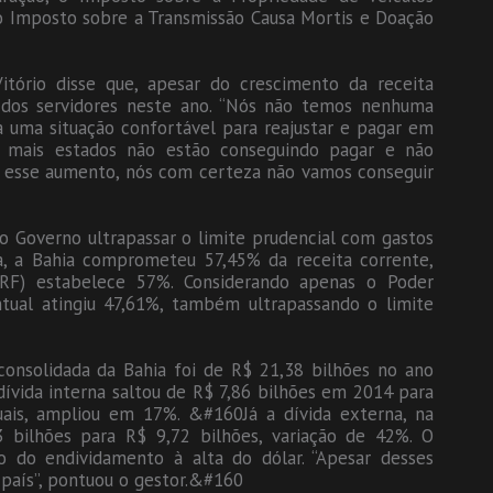
o Imposto sobre a Transmissão Causa Mortis e Doação
itório disse que, apesar do crescimento da receita
al dos servidores neste ano. “Nós não temos nenhuma
 uma situação confortável para reajustar e pagar em
e mais estados não estão conseguindo pagar e não
esse aumento, nós com certeza não vamos conseguir
 o Governo ultrapassar o limite prudencial com gastos
, a Bahia comprometeu 57,45% da receita corrente,
LRF) estabelece 57%. Considerando apenas o Poder
ntual atingiu 47,61%, também ultrapassando o limite
consolidada da Bahia foi de R$ 21,38 bilhões no ano
dívida interna saltou de R$ 7,86 bilhões em 2014 para
uais, ampliou em 17%. &#160Já a dívida externa, na
bilhões para R$ 9,72 bilhões, variação de 42%. O
to do endividamento à alta do dólar. “Apesar desses
país”, pontuou o gestor.&#160