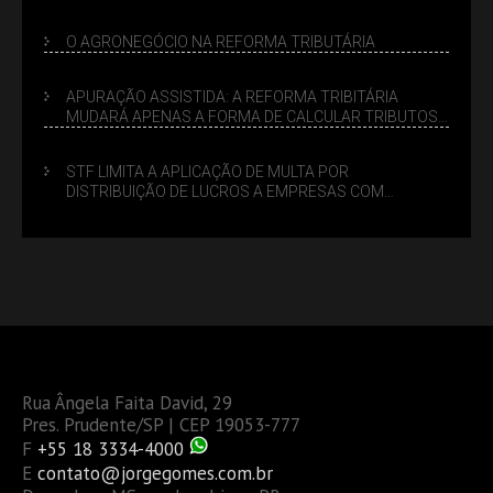
LUCRO PRESUMIDO
O AGRONEGÓCIO NA REFORMA TRIBUTÁRIA
APURAÇÃO ASSISTIDA: A REFORMA TRIBITÁRIA
MUDARÁ APENAS A FORMA DE CALCULAR TRIBUTOS
OU TAMBÉM A GESTÃO DE RISCOS DAS EMPRESAS?
STF LIMITA A APLICAÇÃO DE MULTA POR
DISTRIBUIÇÃO DE LUCROS A EMPRESAS COM
DÉBITOS FEDERAIS: ANÁLISE DOS NOVOS CRITÉRIOS
Rua Ângela Faita David, 29
Pres. Prudente/SP | CEP 19053-777
F
+55 18 3334-4000
E
contato@jorgegomes.com.br