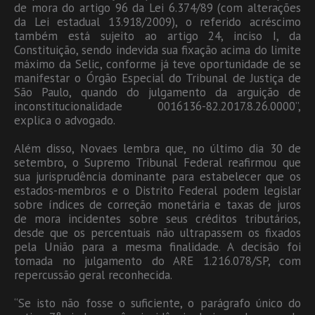
de mora do artigo 96 da Lei 6.374/89 (com alterações
da Lei estadual 13.918/2009), o referido acréscimo
também está sujeito ao artigo 24, inciso I, da
Constituição, sendo indevida sua fixação acima do limite
máximo da Selic, conforme já teve oportunidade de se
manifestar o Órgão Especial do Tribunal de Justiça de
São Paulo, quando do julgamento da arguição de
inconstitucionalidade 0016136-82.2017.8.26.0000”,
explica o advogado.
Além disso, Novaes lembra que, no último dia 30 de
setembro, o Supremo Tribunal Federal reafirmou que
sua jurisprudência dominante para estabelecer que os
estados-membros e o Distrito Federal podem legislar
sobre índices de correção monetária e taxas de juros
de mora incidentes sobre seus créditos tributários,
desde que os percentuais não ultrapassem os fixados
pela União para a mesma finalidade. A decisão foi
tomada no julgamento do ARE 1.216.078/SP, com
repercussão geral reconhecida.
“Se isto não fosse o suficiente, o parágrafo único do