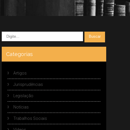
Categorias
Artigos
Jurisprudências
Legislação
Notícias
Trabalhos Sociais
Vídeos