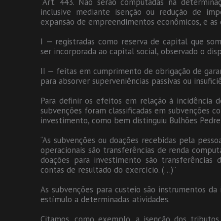
“Art. 443. Não serão computadas na determinaç
inclusive mediante isenção ou redução de im
expansão de empreendimentos econômicos, e as do
I — registradas como reserva de capital que som
ser incorporada ao capital social, observado o dis
II — feitas em cumprimento de obrigação de garant
para absorver superveniências passivas ou insuficiê
Para definir os efeitos em relação à incidência d
subvenções foram classificadas em subvenções co
investimento, como bem distinguiu Bulhões Pedrei
“As subvenções ou doações recebidas pela pessoa
operacionais são transferências de renda comput
doações para investimento são transferências d
contas de resultado do exercício. (…)”
As subvenções para custeio são instrumentos da
estímulo a determinadas atividades.
Citamos, como exemplo, a isenção dos tributos