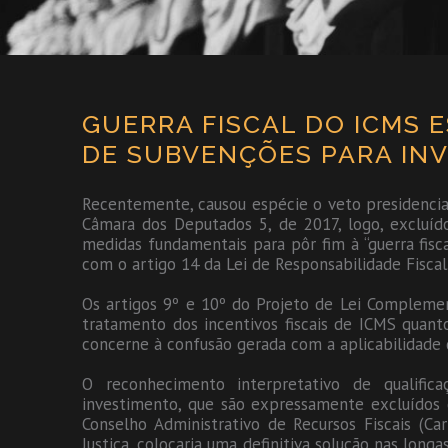
GUERRA FISCAL DO ICMS 
DE SUBVENÇÕES PARA INV
Recentemente, causou espécie o veto presidencial 
Câmara dos Deputados 5, de 2017, logo, excluí
medidas fundamentais para pôr fim à “guerra fisc
com o artigo 14 da Lei de Responsabilidade Fiscal
Os artigos 9º e 10º do Projeto de Lei Compleme
tratamento dos incentivos fiscais de ICMS quan
concerne à confusão gerada com a aplicabilidade de
O reconhecimento interpretativo de qualific
investimento, que são expressamente excluídos do
Conselho Administrativo de Recursos Fiscais (Ca
Justiça, colocaria uma definitiva solução nas longa