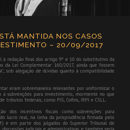
ESTÁ MANTIDA NOS CASOS
ESTIMENTO – 20/09/2017
à redação final dos artigo 9º e 10 do substitutivo da
dos da Lei Complementar 160/2017, ainda que fossem
al”, sob alegação de dúvidas quanto à compatibilidade
.
ntar eram sobremaneira relevantes por uniformizar o
to à subvenções para investimento, mormente no que
 tributos federais, como PIS, Cofins, IRPJ e CSLL.
ação dos incentivos fiscais como subvenções para
 lucro real, na linha da jurisprudência firmada pelo
rf) e em parte dos julgados do Superior Tribunal de
s discussões judiciais e administrativas e também seria