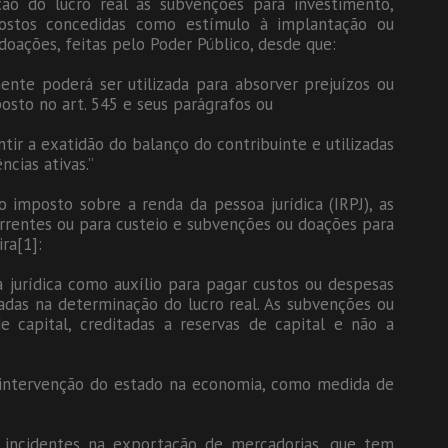
ão do lucro real as subvenções para investimento,
postos concedidas como estímulo à implantação ou
ações, feitas pelo Poder Público, desde que:
ente poderá ser utilizada para absorver prejuízos ou
posto no art. 545 e seus parágrafos ou
ir a exatidão do balanço do contribuinte e utilizadas
ncias ativas.”
o imposto sobre a renda da pessoa jurídica (IRPJ), as
rrentes ou para custeio e subvenções ou doações para
ra[1]:
 jurídica como auxílio para pagar custos ou despesas
adas na determinação do lucro real. As subvenções ou
e capital, creditadas a reservas de capital e não a
 intervenção do estado na economia, como medida de
 incidentes na exportação de mercadorias, que tem