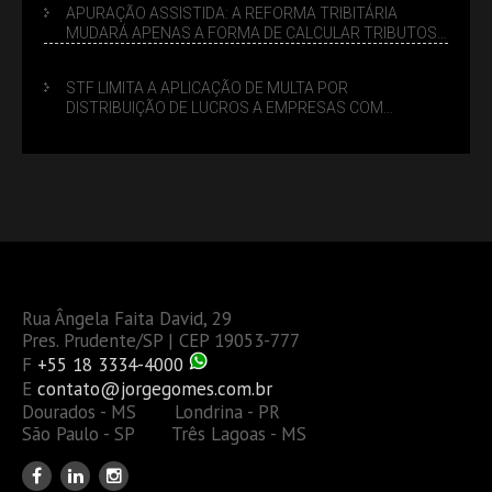
APURAÇÃO ASSISTIDA: A REFORMA TRIBITÁRIA
MUDARÁ APENAS A FORMA DE CALCULAR TRIBUTOS
OU TAMBÉM A GESTÃO DE RISCOS DAS EMPRESAS?
STF LIMITA A APLICAÇÃO DE MULTA POR
DISTRIBUIÇÃO DE LUCROS A EMPRESAS COM
DÉBITOS FEDERAIS: ANÁLISE DOS NOVOS CRITÉRIOS
Rua Ângela Faita David, 29
Pres. Prudente/SP | CEP 19053-777
F
+55 18 3334-4000
E
contato@jorgegomes.com.br
Dourados - MS Londrina - PR
São Paulo - SP Três Lagoas - MS