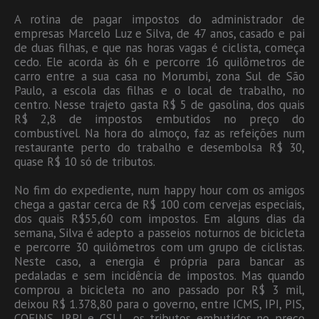
A rotina de pagar impostos do administrador de
empresas Marcelo Luz e Silva, de 47 anos, casado e pai
de duas filhas, e que nas horas vagas é ciclista, começa
cedo. Ele acorda às 6h e percorre 16 quilômetros de
carro entre a sua casa no Morumbi, zona Sul de São
Paulo, a escola das filhas e o local de trabalho, no
centro. Nesse trajeto gasta R$ 5 de gasolina, dos quais
R$ 2,8 de impostos embutidos no preço do
combustível. Na hora do almoço, faz as refeições num
restaurante perto do trabalho e desembolsa R$ 30,
quase R$ 10 só de tributos.
No fim do expediente, num happy hour com os amigos
chega a gastar cerca de R$ 100 com cervejas especiais,
dos quais R$55,60 com impostos. Em alguns dias da
semana, Silva é adepto a passeios noturnos de bicicleta
e percorre 30 quilômetros com um grupo de ciclistas.
Neste caso, a energia é própria para bancar as
pedaladas e sem incidência de impostos. Mas quando
comprou a bicicleta no ano passado por R$ 3 mil,
deixou R$ 1.378,80 para o governo, entre ICMS, IPI, PIS,
COFINS, IRPJ e CSLL, os tributos embutidos no preço