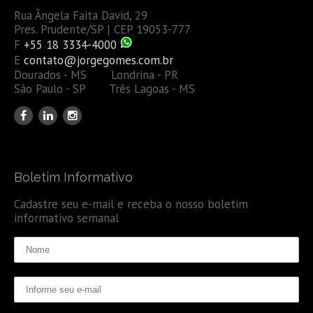
Rua Ângela Faita David, 29
Pres. Prudente/SP | CEP 19053-777
F
+55 18 3334-4000
E
contato@jorgegomes.com.br
Dourados - MS Londrina - PR
São Paulo - SP Três Lagoas - MS
Boletim Informativo
Cadastre seu e-mail e receba o nosso boletim
informativo semanal