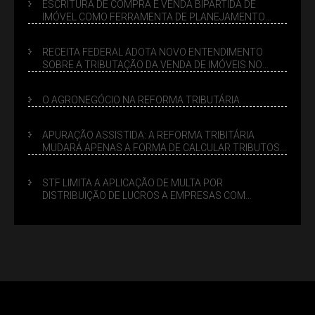
ESCRITURA DE COMPRA E VENDA BIPARTIDA DE
IMÓVEL COMO FERRAMENTA DE PLANEJAMENTO
SUCESSÓRIO
RECEITA FEDERAL ADOTA NOVO ENTENDIMENTO
SOBRE A TRIBUTAÇÃO DA VENDA DE IMÓVEIS NO
LUCRO PRESUMIDO
O AGRONEGÓCIO NA REFORMA TRIBUTÁRIA
APURAÇÃO ASSISTIDA: A REFORMA TRIBITÁRIA
MUDARÁ APENAS A FORMA DE CALCULAR TRIBUTOS
OU TAMBÉM A GESTÃO DE RISCOS DAS EMPRESAS?
STF LIMITA A APLICAÇÃO DE MULTA POR
DISTRIBUIÇÃO DE LUCROS A EMPRESAS COM
DÉBITOS FEDERAIS: ANÁLISE DOS NOVOS CRITÉRIOS