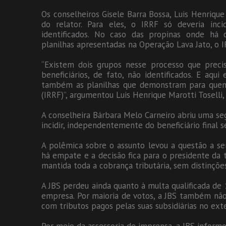
Os conselheiros Gisele Barra Bossa, Luis Henrique
do relator. Para eles, o IRRF só deveria inci
identificados. No caso das propinas onde há 
planilhas apresentadas na Operação Lava Jato, o I
“Existem dois grupos nesse processo que preci
beneficiários, de fato, não identificados. E aqu
também as planilhas que demonstram para quem f
(IRRF)”, argumentou Luis Henrique Marotti Toselli,
A conselheira Bárbara Melo Carneiro abriu uma se
incidir, independentemente do beneficiário final s
A polêmica sobre o assunto levou a questão a se
há empate e a decisão fica para o presidente da t
mantida toda a cobrança tributária, sem distinções
A JBS perdeu ainda quanto à multa qualificada de
empresa. Por maioria de votos, a JBS também não
com tributos pagos pelas suas subsidiárias no exte