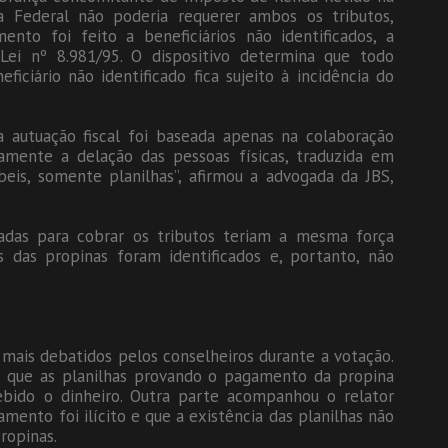
a Federal não poderia requerer ambos os tributos,
to foi feito a beneficiários não identificados, a
ei nº 8.981/95. O dispositivo determina que todo
iciário não identificado fica sujeito à incidência do
 autuação fiscal foi baseada apenas na colaboração
amente a delação das pessoas físicas, traduzida em
eis, somente planilhas”, afirmou a advogada da JBS,
adas para cobrar os tributos teriam a mesma força
s das propinas foram identificados e, portanto, não
 mais debatidos pelos conselheiros durante a votação.
e que as planilhas provando o pagamento da propina
cebido o dinheiro. Outra parte acompanhou o relator
amento foi ilícito e que a existência das planilhas não
ropinas.