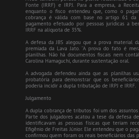
Fonte (IRRF) e IRPJ. Para a empresa, a Receit
enquanto o fisco entendeu que, como o pagamen
cobrança é válida com base no artigo 61 da L
pagamento efetuado por pessoas jurídicas a benef
IRRF na alíquota de 35%.
A defesa da JBS alegou que a prova material da
premiada da Lava Jato. “A prova do fato é mer
planilhas. Não há documentos fiscais nem contáb
Carolina Hamaguchi, durante sustentação oral.
A advogada defendeu ainda que as planilhas us
probatória para demonstrar que os beneficiário
poderia incidir a dupla tributação de IRPJ e IRRF.
Julgamento
A dupla cobrança de tributos foi um dos assuntos
Parte dos julgadores acatou a tese da defesa d
identificavam as pessoas físicas que teriam re
Efigênio de Freitas Júnior. Ele entendeu que o pag
confirmou quem foram os reais beneficiários das p