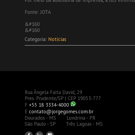
Por meio da assessoria de imprensa, a JBS info
Fonte: JOTA
&#160
&#160
Categoria:
Notícias
Rua Ângela Faita David, 29
Pres. Prudente/SP | CEP 19053-777
F
+55 18 3334-4000
E
contato@jorgegomes.com.br
Dourados - MS Londrina - PR
São Paulo - SP Três Lagoas - MS