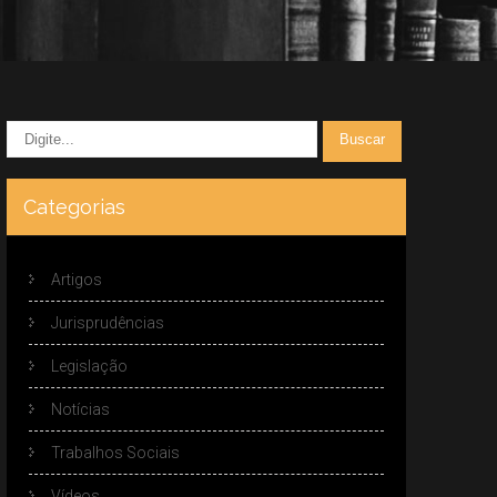
Categorias
Artigos
Jurisprudências
Legislação
Notícias
Trabalhos Sociais
Vídeos