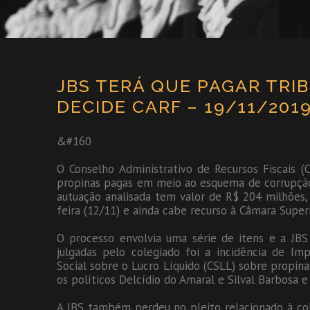
JBS TERÁ QUE PAGAR TRI
DECIDE CARF – 19/11/201
&#160
O Conselho Administrativo de Recursos Fiscais (
propinas pagas em meio ao esquema de corrupção
autuação analisada tem valor de R$ 204 milhões,
feira (12/11) e ainda cabe recurso à Câmara Superi
O processo envolvia uma série de itens e a JBS
julgadas pelo colegiado foi a incidência de Imp
Social sobre o Lucro Líquido (CSLL) sobre propin
os políticos Delcídio do Amaral e Silval Barbosa e
A JBS também perdeu no pleito relacionado à c