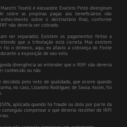
 Marotti Toselli e Alexandre Evaristo Pinto divergiram
dir sobre as propinas pagas aos beneficiários não
conhecimento sobre o destinatário final, conforme
RRF não deveria ser cobrado.
sam ser separados. Existem os pagamentos feitos a
i entendo que a tributação está correta. Mas existem
oi o dinheiro, aqui, eu afasto a cobrança do Fonte
 durante a exposição de seu voto.
gunda divergência ao entender que o IRRF não deveria
er conhecido ou não.
r decidida pelo voto de qualidade, que ocorre quando
urma, no caso, Lizandro Rodrigues de Sousa. Assim, foi
.
 150%, aplicada quando há fraude ou dolo por parte da
 conseguiu compensar o que deveria recolher de IRPJ
rior.