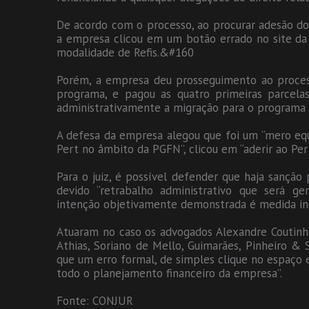
De acordo com o processo, ao procurar adesão do 
a empresa clicou em um botão errado no site da 
modalidade de Refis.&#160
Porém, a empresa deu prosseguimento ao process
programa, e pagou as quatro primeiras parcela
administrativamente a migração para o programa
A defesa da empresa alegou que foi um “mero equí
Pert no âmbito da PGFN”, clicou em “aderir ao Per
Para o juiz, é possível defender que haja sançã
devido “retrabalho administrativo que será g
intenção objetivamente demonstrada é medida inc
Atuaram no caso os advogados Alexandre Coutinho d
Athias, Soriano de Mello, Guimarães, Pinheiro & 
que um erro formal, de simples clique no espaço e
todo o planejamento financeiro da empresa”.
Fonte: CONJUR