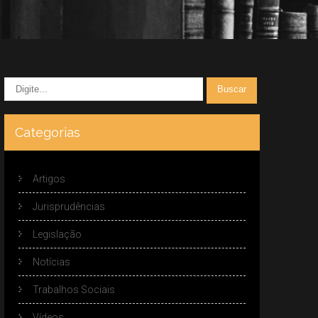
Categorias
Artigos
Jurisprudências
Legislação
Notícias
Trabalhos Sociais
Vídeos