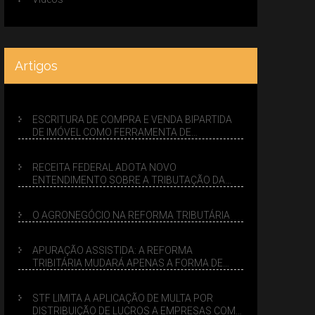
Artigos
ESCRITURA DE COMPRA E VENDA BIPARTIDA
DE IMÓVEL COMO FERRAMENTA DE
PLANEJAMENTO SUCESSÓRIO
RECEITA FEDERAL ADOTA NOVO
ENTENDIMENTO SOBRE A TRIBUTAÇÃO DA
VENDA DE IMÓVEIS NO LUCRO PRESUMIDO
O AGRONEGÓCIO NA REFORMA TRIBUTÁRIA
APURAÇÃO ASSISTIDA: A REFORMA
TRIBITÁRIA MUDARÁ APENAS A FORMA DE
CALCULAR TRIBUTOS OU TAMBÉM A GESTÃO
DE RISCOS DAS EMPRESAS?
STF LIMITA A APLICAÇÃO DE MULTA POR
DISTRIBUIÇÃO DE LUCROS A EMPRESAS COM