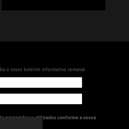
DÉBITOS FEDERAIS: ANÁLISE DOS NOVOS
CRITÉRIOS
eba o nosso boletim informativo semanal
o protegidos e utilizados conforme a nossa