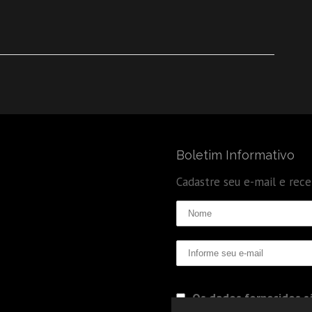
Boletim Informativo
Cadastre seu e-mail e rec
Os dados fornecidos sã