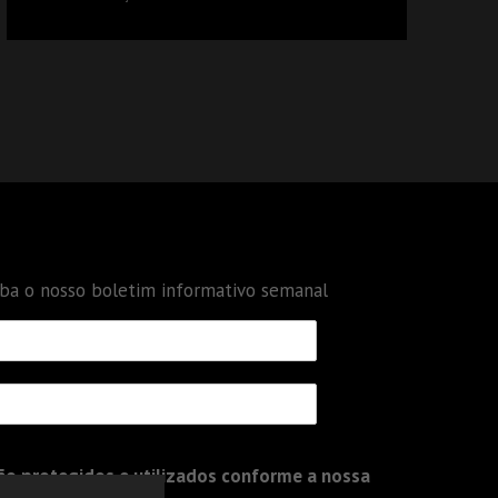
DÉBITOS FEDERAIS: ANÁLISE DOS NOVOS
CRITÉRIOS
eba o nosso boletim informativo semanal
o protegidos e utilizados conforme a nossa