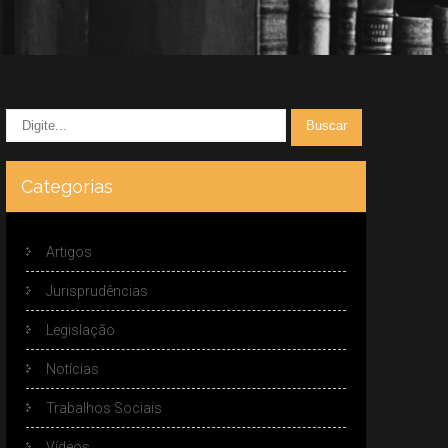
Categorias
Artigos
Jurisprudências
Legislação
Notícias
Trabalhos Sociais
Vídeos