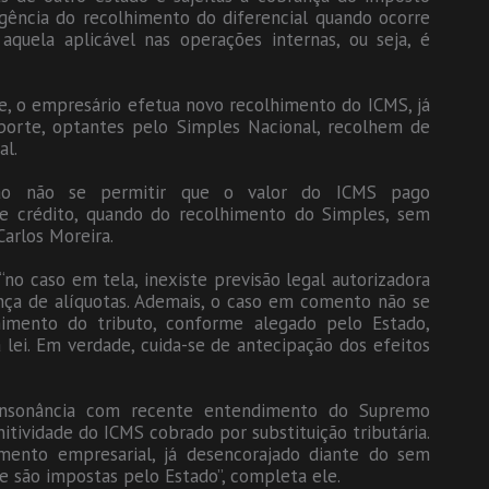
xigência do recolhimento do diferencial quando ocorre
aquela aplicável nas operações internas, ou seja, é
e, o empresário efetua novo recolhimento do ICMS, já
orte, optantes pelo Simples Nacional, recolhem de
al.
e ao não se permitir que o valor do ICMS pago
e crédito, quando do recolhimento do Simples, sem
arlos Moreira.
“no caso em tela, inexiste previsão legal autorizadora
ença de alíquotas. Ademais, o caso em comento não se
imento do tributo, conforme alegado pelo Estado,
ei. Em verdade, cuida-se de antecipação dos efeitos
consonância com recente entendimento do Supremo
itividade do ICMS cobrado por substituição tributária.
mento empresarial, já desencorajado diante do sem
e são impostas pelo Estado”, completa ele.