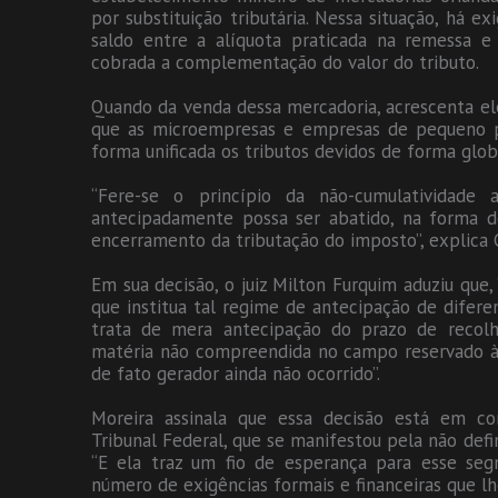
por substituição tributária. Nessa situação, há e
saldo entre a alíquota praticada na remessa e 
cobrada a complementação do valor do tributo.
Quando da venda dessa mercadoria, acrescenta el
que as microempresas e empresas de pequeno p
forma unificada os tributos devidos de forma glob
“Fere-se o princípio da não-cumulatividad
antecipadamente possa ser abatido, na forma d
encerramento da tributação do imposto”, explica C
Em sua decisão, o juiz Milton Furquim aduziu que, 
que institua tal regime de antecipação de difer
trata de mera antecipação do prazo de recolh
matéria não compreendida no campo reservado à l
de fato gerador ainda não ocorrido”.
Moreira assinala que essa decisão está em 
Tribunal Federal, que se manifestou pela não defin
“E ela traz um fio de esperança para esse seg
número de exigências formais e financeiras que lh