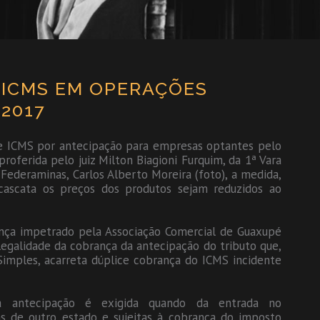
E ICMS EM OPERAÇÕES
2017
 de ICMS por antecipação para empresas optantes pelo
roferida pelo juiz Milton Biagioni Furquim, da 1ª Vara
 Federaminas, Carlos Alberto Moreira (foto), a medida,
cascata os preços dos produtos sejam reduzidos ao
ança impetrado pela Associação Comercial de Guaxupé
 legalidade da cobrança da antecipação do tributo que,
Simples, acarreta dúplice cobrança do ICMS incidente
a antecipação é exigida quando da entrada no
s de outro estado e sujeitas à cobrança do imposto