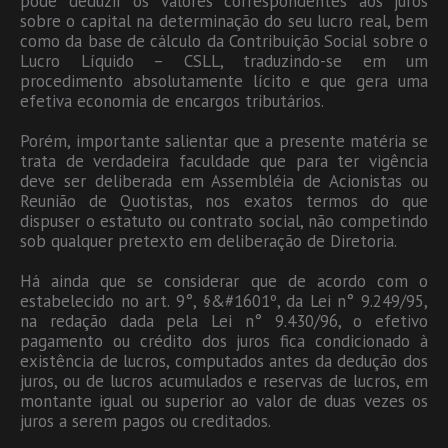
pode deduzir os valores correspondentes aos juros
sobre o capital na determinação do seu lucro real, bem
como da base de cálculo da Contribuição Social sobre o
Lucro Líquido – CSLL, traduzindo-se em um
procedimento absolutamente lícito e que gera uma
efetiva economia de encargos tributários.
Porém, importante salientar que a presente matéria se
trata de verdadeira faculdade que para ter vigência
deve ser deliberada em Assembléia de Acionistas ou
Reunião de Quotistas, nos exatos termos do que
dispuser o estatuto ou contrato social, não competindo
sob qualquer pretexto em deliberação de Diretoria.
Há ainda que se considerar que de acordo com o
estabelecido no art. 9°, §&#1601º, da Lei n° 9.249/95,
na redação dada pela Lei n° 9.430/96, o efetivo
pagamento ou crédito dos juros fica condicionado à
existência de lucros, computados antes da dedução dos
juros, ou de lucros acumulados e reservas de lucros, em
montante igual ou superior ao valor de duas vezes os
juros a serem pagos ou creditados.