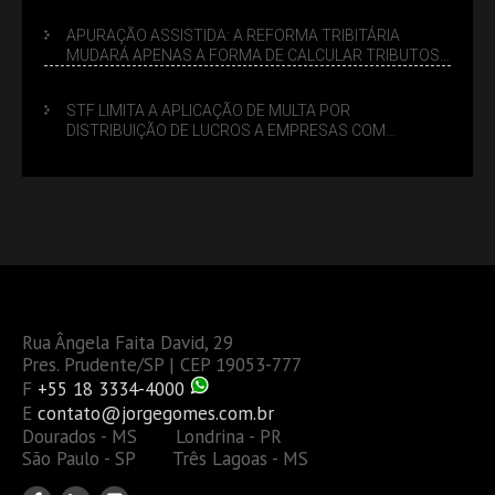
APURAÇÃO ASSISTIDA: A REFORMA TRIBITÁRIA
MUDARÁ APENAS A FORMA DE CALCULAR TRIBUTOS
OU TAMBÉM A GESTÃO DE RISCOS DAS EMPRESAS?
STF LIMITA A APLICAÇÃO DE MULTA POR
DISTRIBUIÇÃO DE LUCROS A EMPRESAS COM
DÉBITOS FEDERAIS: ANÁLISE DOS NOVOS CRITÉRIOS
Rua Ângela Faita David, 29
Pres. Prudente/SP | CEP 19053-777
F
+55 18 3334-4000
E
contato@jorgegomes.com.br
Dourados - MS Londrina - PR
São Paulo - SP Três Lagoas - MS