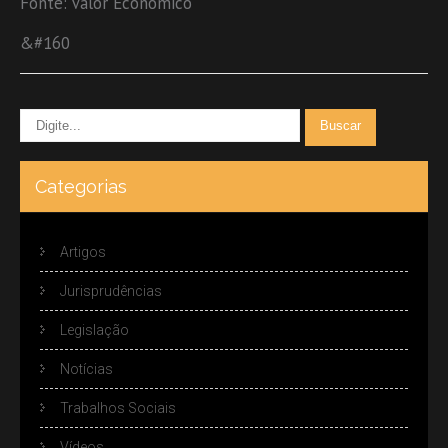
Fonte: Valor Econômico
&#160
Categorias
Artigos
Jurisprudências
Legislação
Notícias
Trabalhos Sociais
Vídeos