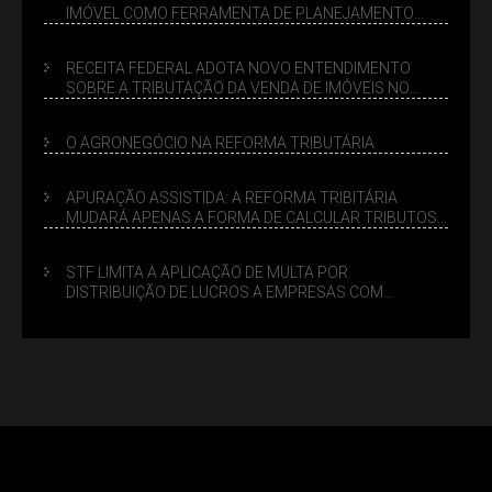
IMÓVEL COMO FERRAMENTA DE PLANEJAMENTO
SUCESSÓRIO
RECEITA FEDERAL ADOTA NOVO ENTENDIMENTO
SOBRE A TRIBUTAÇÃO DA VENDA DE IMÓVEIS NO
LUCRO PRESUMIDO
O AGRONEGÓCIO NA REFORMA TRIBUTÁRIA
APURAÇÃO ASSISTIDA: A REFORMA TRIBITÁRIA
MUDARÁ APENAS A FORMA DE CALCULAR TRIBUTOS
OU TAMBÉM A GESTÃO DE RISCOS DAS EMPRESAS?
STF LIMITA A APLICAÇÃO DE MULTA POR
DISTRIBUIÇÃO DE LUCROS A EMPRESAS COM
DÉBITOS FEDERAIS: ANÁLISE DOS NOVOS CRITÉRIOS