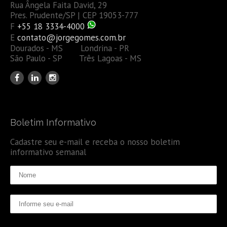
Rua Ângela Faita David, 29
Pres. Prudente/SP | CEP 19053-777
F
+55 18 3334-4000
E
contato@jorgegomes.com.br
Dourados - MS Londrina - PR
São Paulo - SP Três Lagoas - MS
Boletim Informativo
Cadastre seu e-mail e receba o nosso boletim
informativo semanal