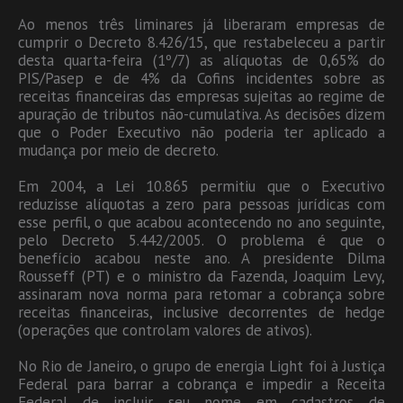
Ao menos três liminares já liberaram empresas de
cumprir o Decreto 8.426/15, que restabeleceu a partir
desta quarta-feira (1º/7) as alíquotas de 0,65% do
PIS/Pasep e de 4% da Cofins incidentes sobre as
receitas financeiras das empresas sujeitas ao regime de
apuração de tributos não-cumulativa. As decisões dizem
que o Poder Executivo não poderia ter aplicado a
mudança por meio de decreto.
Em 2004, a Lei 10.865 permitiu que o Executivo
reduzisse alíquotas a zero para pessoas jurídicas com
esse perfil, o que acabou acontecendo no ano seguinte,
pelo Decreto 5.442/2005. O problema é que o
benefício acabou neste ano. A presidente Dilma
Rousseff (PT) e o ministro da Fazenda, Joaquim Levy,
assinaram nova norma para retomar a cobrança sobre
receitas financeiras, inclusive decorrentes de hedge
(operações que controlam valores de ativos).
No Rio de Janeiro, o grupo de energia Light foi à Justiça
Federal para barrar a cobrança e impedir a Receita
Federal de incluir seu nome em cadastros de