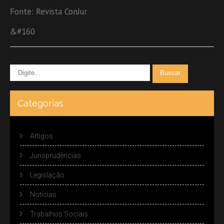
Fonte: Revista ConJur
&#160
Categorias
Artigos
Jurisprudências
Legislação
Notícias
Trabalhos Sociais