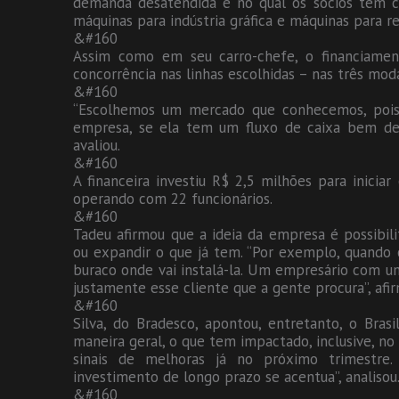
demanda desatendida e no qual os sócios têm co
máquinas para indústria gráfica e máquinas para re
&#160
Assim como em seu carro-chefe, o financiament
concorrência nas linhas escolhidas – nas três moda
&#160
“Escolhemos um mercado que conhecemos, pois f
empresa, se ela tem um fluxo de caixa bem defin
avaliou.
&#160
A financeira investiu R$ 2,5 milhões para inici
operando com 22 funcionários.
&#160
Tadeu afirmou que a ideia da empresa é possibil
ou expandir o que já tem. “Por exemplo, quando 
buraco onde vai instalá-la. Um empresário com um
justamente esse cliente que a gente procura”, afi
&#160
Silva, do Bradesco, apontou, entretanto, o Bra
maneira geral, o que tem impactado, inclusive, no
sinais de melhoras já no próximo trimestr
investimento de longo prazo se acentua”, analisou
&#160