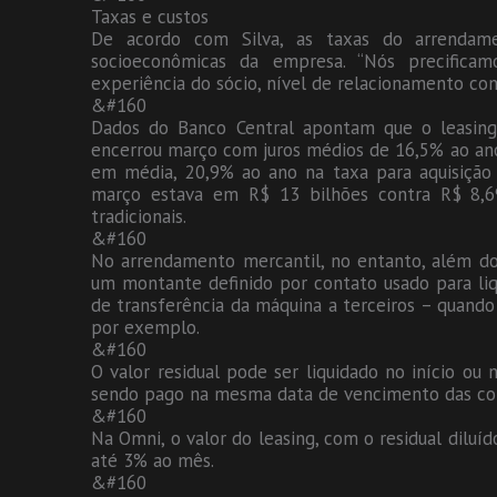
Taxas e custos
De acordo com Silva, as taxas do arrendam
socioeconômicas da empresa. “Nós precifica
experiência do sócio, nível de relacionamento com 
&#160
Dados do Banco Central apontam que o leasing
encerrou março com juros médios de 16,5% ao ano
em média, 20,9% ao ano na taxa para aquisiçã
março estava em R$ 13 bilhões contra R$ 8,6
tradicionais.
&#160
No arrendamento mercantil, no entanto, além dos 
um montante definido por contato usado para li
de transferência da máquina a terceiros – quando
por exemplo.
&#160
O valor residual pode ser liquidado no início ou 
sendo pago na mesma data de vencimento das co
&#160
Na Omni, o valor do leasing, com o residual diluí
até 3% ao mês.
&#160