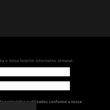
eba o nosso boletim informativo semanal
o protegidos e utilizados conforme a nossa