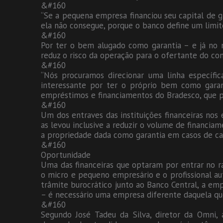
&#160
“Se a pequena empresa financiou seu capital de 
ela não consegue, porque o banco define um limite
&#160
Por ter o bem alugado como garantia – e já no
reduz o risco da operação para o ofertante do con
&#160
“Nós procuramos direcionar uma linha específic
interessante por ter o próprio bem como garant
empréstimos e financiamentos do Bradesco, que pos
&#160
Um dos entraves das instituições financeiras nos 
as levou inclusive a reduzir o volume de financia
a propriedade dada como garantia em casos de ca
&#160
Oportunidade
Uma das financeiras que optaram por entrar no 
o micro e pequeno empresário e o profissional au
trâmite burocrático junto ao Banco Central, a em
– é necessário uma empresa diferente daquela que 
&#160
Segundo José Tadeu da Silva, diretor da Omni