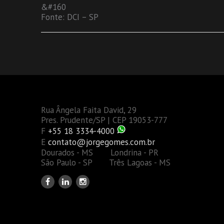
&#160
Fonte: DCI – SP
Rua Ângela Faita David, 29
Pres. Prudente/SP | CEP 19053-777
F
+55 18 3334-4000
E
contato@jorgegomes.com.br
Dourados - MS Londrina - PR
São Paulo - SP Três Lagoas - MS