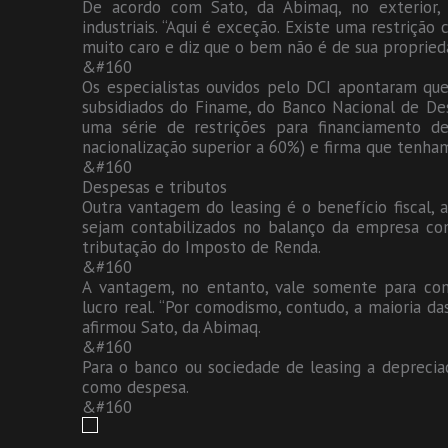
De acordo com Sato, da Abimaq, no exterior
industriais. “Aqui é exceção. Existe uma restrição 
muito caro e diz que o bem não é de sua propried
&#160
Os especialistas ouvidos pelo DCI apontaram que
subsidiados do Finame, do Banco Nacional de D
uma série de restrições para financiamento 
nacionalização superior a 60%) e firma que tenha
&#160
Despesas e tributos
Outra vantagem do leasing é o benefício fiscal,
sejam contabilizados no balanço da empresa co
tributação do Imposto de Renda.
&#160
A vantagem, no entanto, vale somente para com
lucro real. “Por comodismo, contudo, a maioria d
afirmou Sato, da Abimaq.
&#160
Para o banco ou sociedade de leasing a depreci
como despesa.
&#160