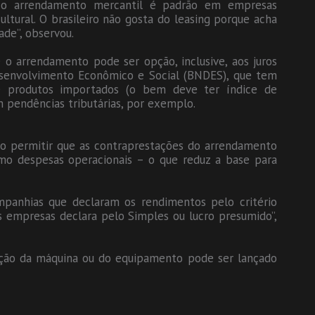
, o arrendamento mercantil é padrão em empresas
cultural. O brasileiro não gosta do leasing porque acha
ade”, observou.
 o arrendamento pode ser opção, inclusive, aos juros
esenvolvimento Econômico e Social (BNDES), que tem
de produtos importados (o bem deve ter índice de
m pendências tributárias, por exemplo.
 ao permitir que as contraprestações do arrendamento
mo despesas operacionais – o que reduz a base para
panhias que declaram os rendimentos pelo critério
as empresas declara pelo Simples ou lucro presumido”,
ação da máquina ou do equipamento pode ser lançado