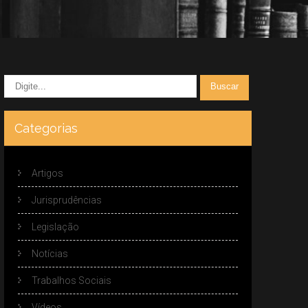
Categorias
Artigos
Jurisprudências
Legislação
Notícias
Trabalhos Sociais
Vídeos