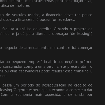
nhecimento: miniescavadeiras para construção civil,
tífica de motores.
o de veículos usados, a financeira deve ter pouco
lidades, a financeira já possui fornecedores.
acilita a análise de crédito. Olhando o projeto da
ido, e já dá para liberar a operação [de leasing]”,
ar o negócio de arrendamento mercantil e irá começar
itar ao pequeno empresário abrir seu negócio próprio
o consumidor compra uma piscina, ele precisa abrir o
a ou duas escavadeiras pode realizar esse trabalho. É
rmou.
sil passa um período de desaceleração do crédito de
 leasing. “A gente espera que a economia comece a dar
e. Com a economia mais aquecida, a demanda por
.