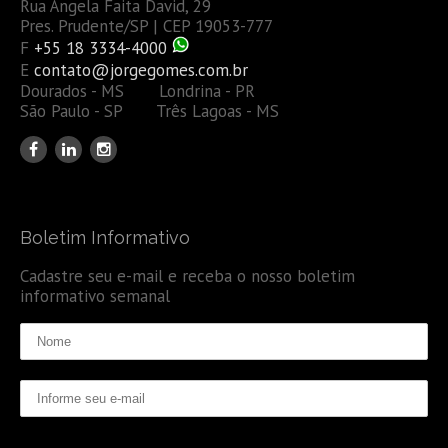
Rua Ângela Faita David, 29
Pres. Prudente/SP | CEP 19053-777
F
+55 18 3334-4000
E
contato@jorgegomes.com.br
Dourados - MS Londrina - PR
São Paulo - SP Três Lagoas - MS
Boletim Informativo
Cadastre seu e-mail e receba o nosso boletim
informativo semanal