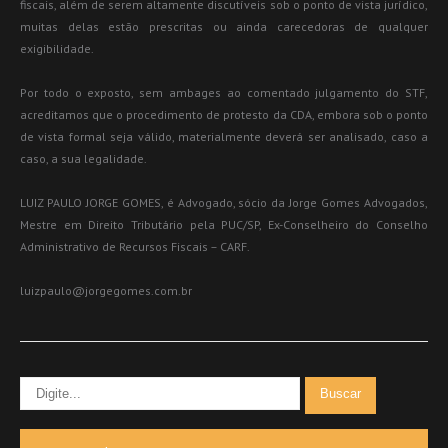
fiscais, além de serem altamente discutíveis sob o ponto de vista jurídico,
muitas delas estão prescritas ou ainda carecedoras de qualquer
exigibilidade.
Por todo o exposto, sem ambages ao comentado julgamento do STF,
acreditamos que o procedimento de protesto da CDA, embora sob o ponto
de vista formal seja válido, materialmente deverá ser analisado, caso a
caso, a sua legalidade.
LUIZ PAULO JORGE GOMES, é Advogado, sócio da Jorge Gomes Advogados,
Mestre em Direito Tributário pela PUC/SP, Ex-Conselheiro do Conselho
Administrativo de Recursos Fiscais – CARF.
luizpaulo@jorgegomes.com.br