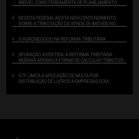
IMÓVEL COMO FERRAMENTA DE PLANEJAMENTO
SUCESSÓRIO
RECEITA FEDERAL ADOTA NOVO ENTENDIMENTO
SOBRE A TRIBUTAÇÃO DA VENDA DE IMÓVEIS NO
LUCRO PRESUMIDO
O AGRONEGÓCIO NA REFORMA TRIBUTÁRIA
APURAÇÃO ASSISTIDA: A REFORMA TRIBITÁRIA
MUDARÁ APENAS A FORMA DE CALCULAR TRIBUTOS
OU TAMBÉM A GESTÃO DE RISCOS DAS EMPRESAS?
STF LIMITA A APLICAÇÃO DE MULTA POR
DISTRIBUIÇÃO DE LUCROS A EMPRESAS COM
DÉBITOS FEDERAIS: ANÁLISE DOS NOVOS CRITÉRIOS