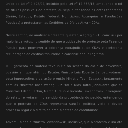
único da Lei nº 9.492/97, incluído pela Lei nº 12.767/15, ampliando o rol
de títulos passíveis de protesto, ou seja, autorizando os entes federados
(União, Estados, Distrito Federal, Municípios, Autarquias e Fundações
Públicas) a protestarem as Certidões de Dívida Ativa – CDAs.
Neste sentido, ao analisar a presente questão, o Egrégio STF concluiu, por
maioria de votos, no sentido de que a utilização do protesto pela Fazenda
Pública para promover a cobrança extrajudicial de CDAs e acelerar a
recuperação de créditos tributários é constitucional e legítima.
O julgamento da matéria teve início na sessão do dia 3 de novembro,
ocasião em que além do Relator, Ministro Luís Roberto Barroso, votaram
pela improcedência da ação o então Ministro Teori Zavascki, juntamente
com os Ministros Rosa Weber, Luiz Fux e Dias Toffoli, enquanto que os
Ministros Edson Fachin, Marco Aurélio e Ricardo Lewandowski divergiram
do relator e votaram no sentido da procedência do pedido, entendendo
que o protesto de CDAs representa sanção política, viola o devido
processo legal e o direito de ampla defesa do contribuinte.
Advertiu ainda o Ministro Lewandowski, inclusive, que o protesto é um ato