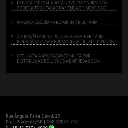
RECEITA FEDERAL ADOTA NOVO ENTENDIMENTO
SOBRE A TRIBUTAÇÃO DA VENDA DE IMÓVEIS NO
LUCRO PRESUMIDO
O AGRONEGÓCIO NA REFORMA TRIBUTÁRIA
APURAÇÃO ASSISTIDA: A REFORMA TRIBITÁRIA
MUDARÁ APENAS A FORMA DE CALCULAR TRIBUTOS
OU TAMBÉM A GESTÃO DE RISCOS DAS EMPRESAS?
STF LIMITA A APLICAÇÃO DE MULTA POR
DISTRIBUIÇÃO DE LUCROS A EMPRESAS COM
DÉBITOS FEDERAIS: ANÁLISE DOS NOVOS CRITÉRIOS
Rua Ângela Faita David, 29
Pres. Prudente/SP | CEP 19053-777
F
+55 18 3334-4000