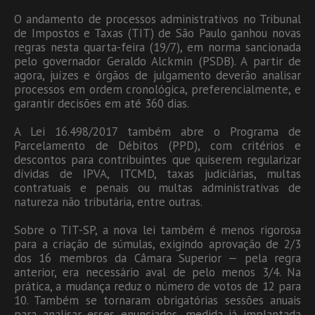
O andamento de processos administrativos no Tribunal
de Impostos e Taxas (TIT) de São Paulo ganhou novas
regras nesta quarta-feira (19/7), em norma sancionada
pelo governador Geraldo Alckmin (PSDB). A partir de
agora, juízes e órgãos de julgamento deverão analisar
processos em ordem cronológica, preferencialmente, e
garantir decisões em até 360 dias.
A Lei 16.498/2017 também abre o Programa de
Parcelamento de Débitos (PPD), com critérios e
descontos para contribuintes que quiserem regularizar
dívidas de IPVA, ITCMD, taxas judiciárias, multas
contratuais e penais ou multas administrativas de
natureza não tributária, entre outras.
Sobre o TIT-SP, a nova lei também é menos rigorosa
para a criação de súmulas, exigindo aprovação de 2/3
dos 16 membros da Câmara Superior — pela regra
anterior, era necessário aval de pelo menos 3/4. Na
prática, a mudança reduz o número de votos de 12 para
10. Também se tornaram obrigatórias sessões anuais
para analisar esses enunciados, medida já implantada