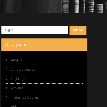
Categorias
Artigos
Jurisprudências
Legislação
Notícias
Trabalhos Sociais
Vídeos