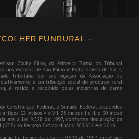
RECOLHER FUNRURAL –
ilson Zauhy Filho, da Primeira Turma do Tribunal
ra nos estados de São Paulo e Mato Grosso do Sul –,
dade tributária por sub-rogação da Associação de
relativamente à contribuição social do produtor rural
asu, é retido e recolhido pelas indústrias de carne
 da Constituição Federal, o Senado Federal suspendeu
igos 12 incisos V e VII, 25 incisos I e II, e 30 inciso
ada até a Lei 9.528 de 1997, conforme declaração de
l (STF) no Recurso Extraordinário 363.852 em 2010.
edação foi fornecida pela Lei 9.528 de 1997, prevê que