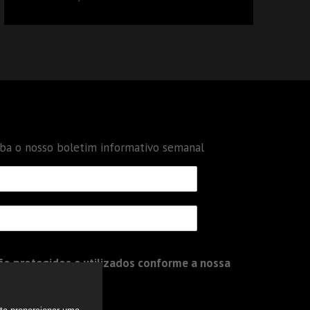
DÉBITOS FEDERAIS: ANÁLISE DOS NOVOS
CRITÉRIOS
eba o nosso boletim informativo semanal
o protegidos e utilizados conforme a nossa