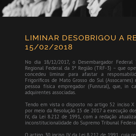
LIMINAR DESOBRIGOU A 
15/02/2018
No dia 18/12/2017, o Desembargador Federal W
Regional Federal da 3ª Região (TRF-3) – que ope
concedeu liminar para afastar a responsabili
Frigoríficos de Mato Grosso do Sul (Assocarnes) 
pessoa física empregador (Funrural), que, in c
adquirentes associadas.
Tendo em vista o disposto no artigo 52 inciso X
por meio da Resolução 15 de 2017 a execução dos art
IV, da Lei 8.212 de 1991, com a redação atualiz
inconstitucionalidade do Supremo Tribunal Federa
O artigo 30 inciso IV da Lei 8.212 de 1991, cuja r